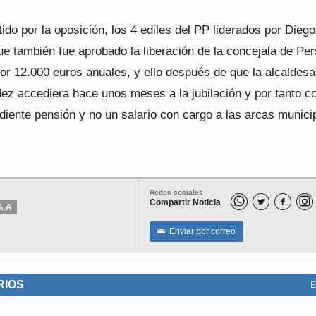
ido por la oposición, los 4 ediles del PP liderados por Diego
e también fue aprobado la liberación de la concejala de Pe
or 12.000 euros anuales, y ello después de que la alcaldesa
ez accediera hace unos meses a la jubilación y por tanto c
diente pensión y no un salario con cargo a las arcas munici
Redes sociales
Compartir Noticia


A.A
Enviar por correo
✉
RIOS
E