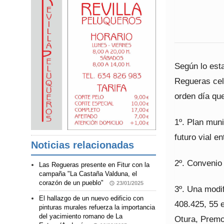
Según lo esta
Regueras cel
orden día qu
1º. Plan muni
futuro vial e
Noticias relacionadas
2º. Convenio
Las Regueras presente en Fitur con la
campaña "La Castaña Valduna, el
corazón de un pueblo"
23/01/2025
3º. Una modi
El hallazgo de un nuevo edificio con
408.425, 55 
pinturas murales refuerza la importancia
del yacimiento romano de La
Otura, Premo