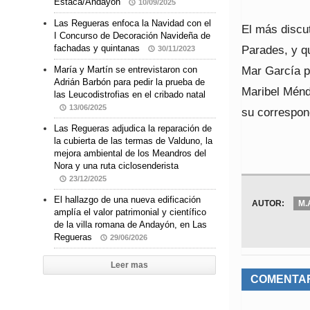
Estaca/Andayón
10/09/2025
Las Regueras enfoca la Navidad con el
El más discut
I Concurso de Decoración Navideña de
Parades, y qu
fachadas y quintanas
30/11/2023
Mar García p
María y Martín se entrevistaron con
Adrián Barbón para pedir la prueba de
Maribel Ménd
las Leucodistrofias en el cribado natal
13/06/2025
su correspon
Las Regueras adjudica la reparación de
la cubierta de las termas de Valduno, la
mejora ambiental de los Meandros del
Nora y una ruta ciclosenderista
23/12/2025
El hallazgo de una nueva edificación
AUTOR:
M.
amplía el valor patrimonial y científico
de la villa romana de Andayón, en Las
Regueras
29/06/2026
Leer mas
COMENTA