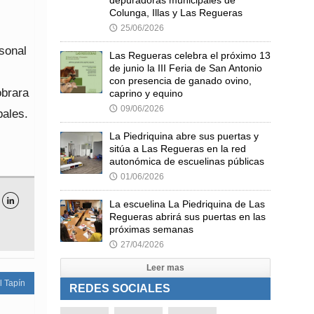
Colunga, Illas y Las Regueras
25/06/2026
🕔
rsonal
Las Regueras celebra el próximo 13
de junio la III Feria de San Antonio
con presencia de ganado ovino,
obrara
caprino y equino
09/06/2026
🕔
pales.
La Piedriquina abre sus puertas y
sitúa a Las Regueras en la red
autonómica de escuelinas públicas
01/06/2026
🕔

La escuelina La Piedriquina de Las
Regueras abrirá sus puertas en las
próximas semanas
27/04/2026
🕔
Leer mas
l Tapín
REDES SOCIALES