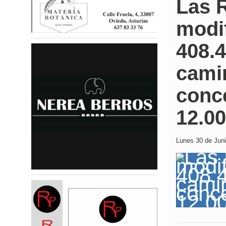
Las 
modif
408.
camin
conce
12.0
Lunes 30 de Juni