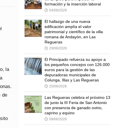
formación y la inserción laboral
04/08/2026
🕔
El hallazgo de una nueva
edificación amplía el valor
l
patrimonial y científico de la villa
romana de Andayón, en Las
Regueras
29/06/2026
🕔
El Principado refuerza su apoyo a
los pequeños concejos con 126.000
o, la
euros para la gestión de las
depuradoras municipales de
va
Colunga, Illas y Las Regueras
sonas.
25/06/2026
🕔
s de
Las Regueras celebra el próximo 13
de junio la III Feria de San Antonio
con presencia de ganado ovino,
caprino y equino
sito
09/06/2026
🕔