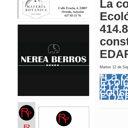
La co
Ecoló
414.8
cons
EDAR
Martes 12 de Sep