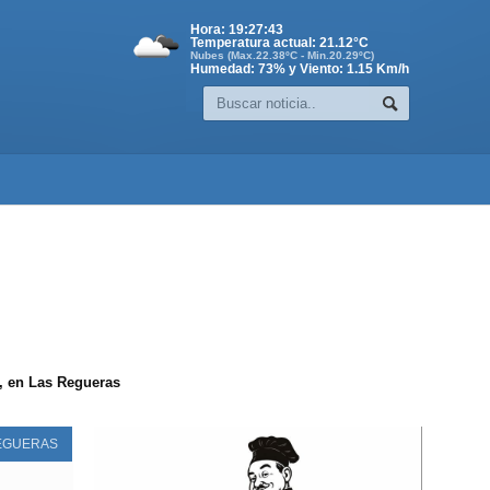
Hora:
19:27:43
Temperatura actual:
21.12
°C
Nubes (Max.22.38ºC - Min.20.29ºC)
Humedad: 73% y Viento: 1.15 Km/h
n, en Las Regueras
EGUERAS