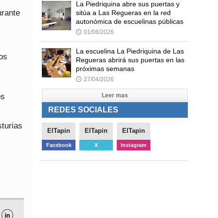
La Piedriquina abre sus puertas y
urante
sitúa a Las Regueras en la red
autonómica de escuelinas públicas
01/06/2026
🕔
La escuelina La Piedriquina de Las
mos
Regueras abrirá sus puertas en las
próximas semanas
27/04/2026
🕔
os
Leer mas
REDES SOCIALES
sturias
ElTapin
ElTapin
ElTapin
Facebook
X
Instagram
