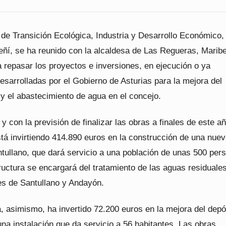
 de Transición Ecológica, Industria y Desarrollo Económico,
ñí, se ha reunido con la alcaldesa de Las Regueras, Maribe
 repasar los proyectos e inversiones, en ejecución o ya
desarrolladas por el Gobierno de Asturias para la mejora del
y el abastecimiento de agua en el concejo.
y con la previsión de finalizar las obras a finales de este añ
tá invirtiendo 414.890 euros en la construcción de una nue
ullano, que dará servicio a una población de unas 500 per
ructura se encargará del tratamiento de las aguas residuale
des de Santullano y Andayón.
, asimismo, ha invertido 72.200 euros en la mejora del depó
na instalación que da servicio a 56 habitantes. Las obras