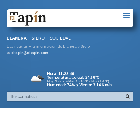
☰
Portada
LLANERA
SIERO
SOCIEDAD
Sociedad
Las noticias y la información de Llanera y Siero
Política
✉
eltapin@eltapin.com
Deportes
Hora:
11:22:49
Temperatura actual:
24.66
°C
Varios
Muy Nuboso (Max.25.68ºC - Min.21.4ºC)
Humedad: 74% y Viento: 3.14 Km/h
Cultura
Asturias
Videos
Carta al director