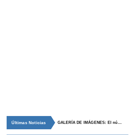
Últimas Noticias
GALERÍA DE IMÁGENES: El núcleo de población de época romana con continuidad