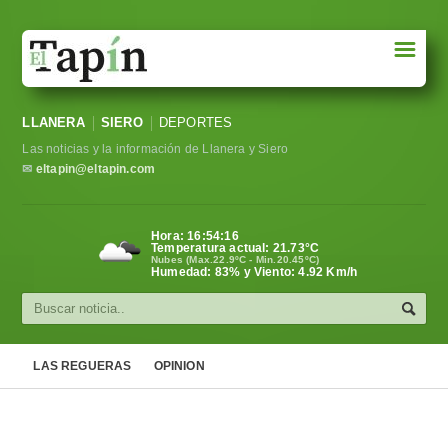
☰
Portada
LLANERA
SIERO
DEPORTES
Sociedad
Las noticias y la información de Llanera y Siero
Política
✉
eltapin@eltapin.com
Deportes
Hora:
16:54:17
Temperatura actual:
21.73
°C
Varios
Nubes (Max.22.9ºC - Min.20.45ºC)
Humedad: 83% y Viento: 4.92 Km/h
Cultura
Asturias
LAS REGUERAS
OPINION
Videos
Carta al director