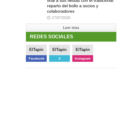
final a sus fiestas con el tradicional
reparto del bollo a socios y
colaboradores
27/07/2026
🕔
Leer mas
REDES SOCIALES
ElTapin
ElTapin
ElTapin
Facebook
X
Instagram