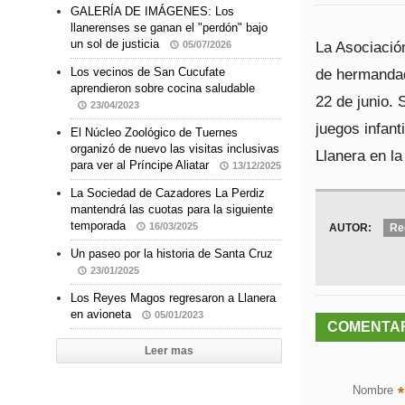
GALERÍA DE IMÁGENES: Los
llanerenses se ganan el "perdón" bajo
un sol de justicia
La Asociació
05/07/2026
de hermandad,
Los vecinos de San Cucufate
aprendieron sobre cocina saludable
22 de junio. 
23/04/2023
juegos infan
El Núcleo Zoológico de Tuernes
organizó de nuevo las visitas inclusivas
Llanera en la
para ver al Príncipe Aliatar
13/12/2025
La Sociedad de Cazadores La Perdiz
mantendrá las cuotas para la siguiente
temporada
16/03/2025
AUTOR:
Re
Un paseo por la historia de Santa Cruz
23/01/2025
Los Reyes Magos regresaron a Llanera
en avioneta
05/01/2023
COMENTA
Leer mas
Nombre
*