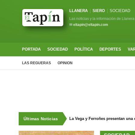
LLANERA
SIERO
SOCIEDAD
Las noticias y la información de Llanera
✉
eltapin@eltapin.com
PORTADA
SOCIEDAD
POLÍTICA
DEPORTES
VA
LAS REGUERAS
OPINION
Últimas Noticias
La Vega y Ferroñes presentan una 