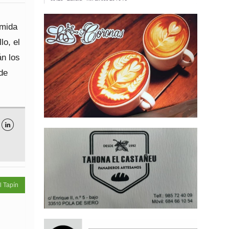
omida
lo, el
án los
de

l Tapín