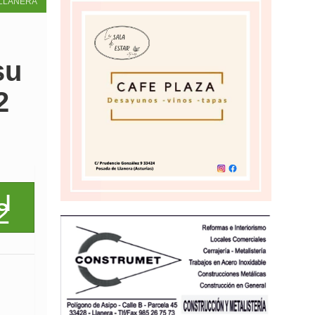
LLANERA
su
2