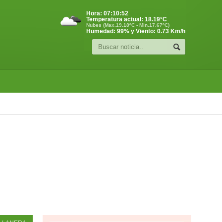
Hora:
07:10:53
Temperatura actual:
18.19
°C
Nubes (Max.19.18ºC - Min.17.67ºC)
Humedad: 99% y Viento: 0.73 Km/h