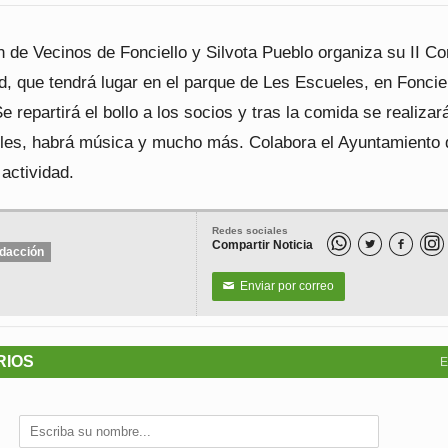
n de Vecinos de Fonciello y Silvota Pueblo organiza su II C
 que tendrá lugar en el parque de Les Escueles, en Fonciel
Se repartirá el bollo a los socios y tras la comida se realizar
tiles, habrá música y mucho más. Colabora el Ayuntamiento 
 actividad.
Redes sociales
Compartir Noticia


dacción
Enviar por correo
✉
RIOS
E