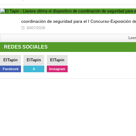
coordinación de seguridad para el I Concurso-Exposición
🕔
30/07/2026
Lee
REDES SOCIALES
ElTapin
ElTapin
ElTapin
Facebook
X
Instagram