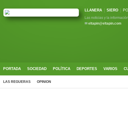
LLANERA
SIERO
PO
Las noticias y la informació
✉
eltapin@eltapin.com
PORTADA
SOCIEDAD
POLÍTICA
DEPORTES
VARIOS
C
LAS REGUERAS
OPINION