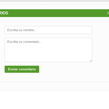
RIOS
E