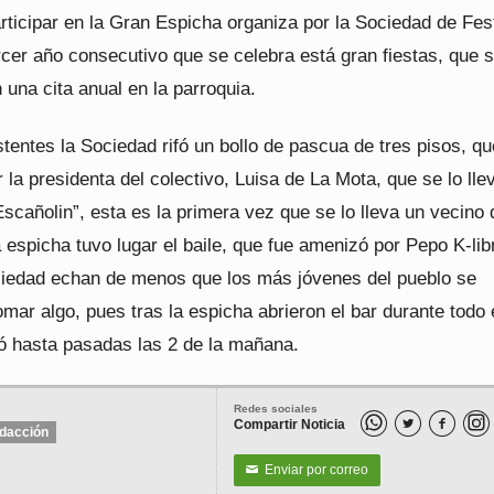
rticipar en la Gran Espicha organiza por la Sociedad de Fes
rcer año consecutivo que se celebra está gran fiestas, que 
 una cita anual en la parroquia.
stentes la Sociedad rifó un bollo de pascua de tres pisos, qu
 la presidenta del colectivo, Luisa de La Mota, que se lo lle
scañolin”, esta es la primera vez que se lo lleva un vecino 
a espicha tuvo lugar el baile, que fue amenizó por Pepo K-lib
iedad echan de menos que los más jóvenes del pueblo se
mar algo, pues tras la espicha abrieron el bar durante todo 
ró hasta pasadas las 2 de la mañana.
Redes sociales
Compartir Noticia


dacción
Enviar por correo
✉