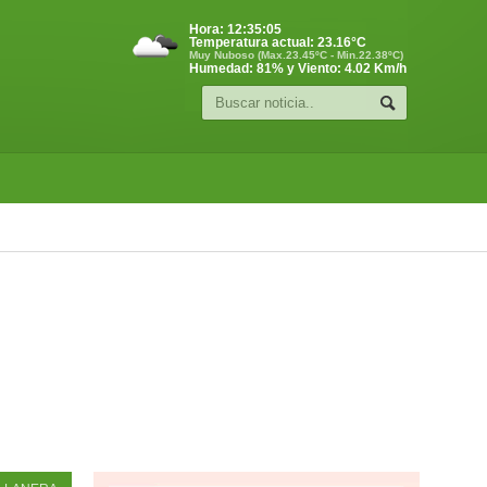
Hora:
12:35:06
Temperatura actual:
23.16
°C
Muy Nuboso (Max.23.45ºC - Min.22.38ºC)
Humedad: 81% y Viento: 4.02 Km/h