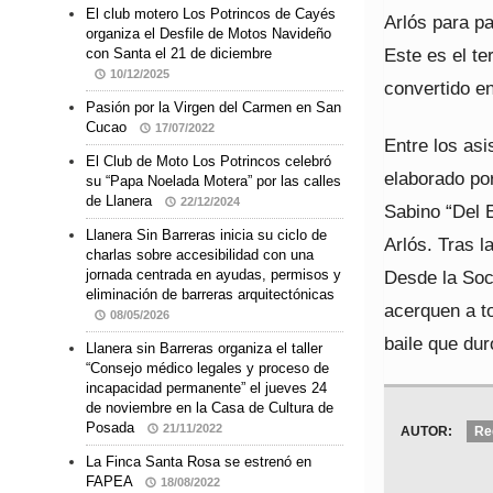
El club motero Los Potrincos de Cayés
Arlós para pa
organiza el Desfile de Motos Navideño
Este es el te
con Santa el 21 de diciembre
10/12/2025
convertido en
Pasión por la Virgen del Carmen en San
Cucao
17/07/2022
Entre los asi
El Club de Moto Los Potrincos celebró
elaborado por
su “Papa Noelada Motera” por las calles
de Llanera
22/12/2024
Sabino “Del E
Llanera Sin Barreras inicia su ciclo de
Arlós. Tras l
charlas sobre accesibilidad con una
Desde la Soc
jornada centrada en ayudas, permisos y
eliminación de barreras arquitectónicas
acerquen a to
08/05/2026
baile que du
Llanera sin Barreras organiza el taller
“Consejo médico legales y proceso de
incapacidad permanente” el jueves 24
de noviembre en la Casa de Cultura de
Posada
21/11/2022
AUTOR:
Re
La Finca Santa Rosa se estrenó en
FAPEA
18/08/2022