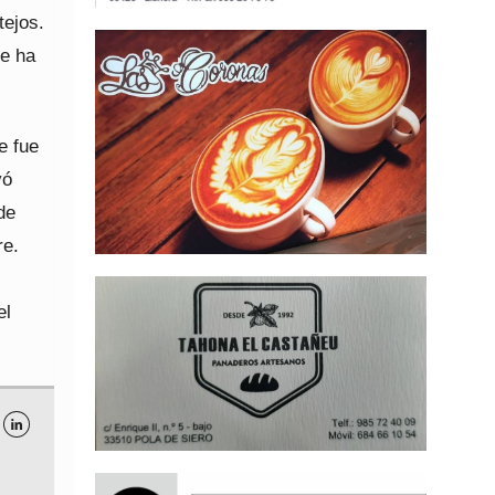
tejos.
se ha
e fue
vó
de
re.
el
