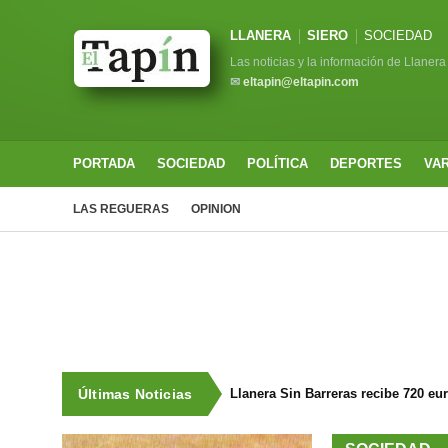
LLANERA
SIERO
SOCIEDAD
Las noticias y la información de Llanera
✉
eltapin@eltapin.com
PORTADA
SOCIEDAD
POLÍTICA
DEPORTES
VA
LAS REGUERAS
OPINION
Últimas Noticias
Llanera Sin Barreras recibe 720 eu