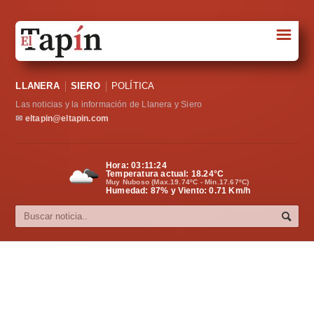
☰
Portada
LLANERA
SIERO
POLÍTICA
Sociedad
Las noticias y la información de Llanera y Siero
Política
✉
eltapin@eltapin.com
Deportes
Hora:
03:11:25
Temperatura actual:
18.24
°C
Varios
Muy Nuboso (Max.19.74ºC - Min.17.67ºC)
Humedad: 87% y Viento: 0.71 Km/h
Cultura
Asturias
Videos
Carta al director