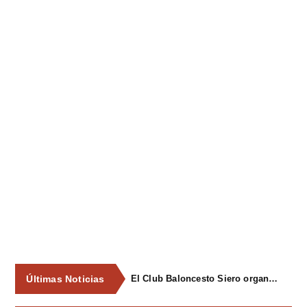
Últimas Noticias
El Club Baloncesto Siero organizará su primer campus para niños del 1 al 4 de septiembre en Pola de Siero