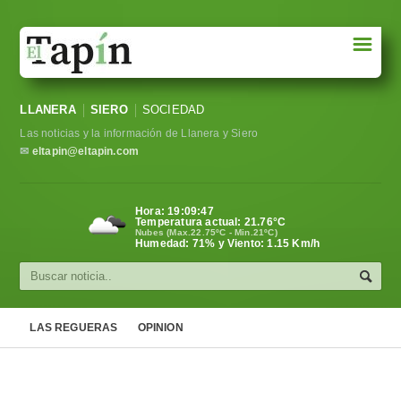
☰
Portada
LLANERA
SIERO
SOCIEDAD
Sociedad
Las noticias y la información de Llanera y Siero
Política
✉
eltapin@eltapin.com
Deportes
Hora:
19:09:48
Temperatura actual:
21.76
°C
Varios
Nubes (Max.22.75ºC - Min.21ºC)
Humedad: 71% y Viento: 1.15 Km/h
Cultura
Asturias
LAS REGUERAS
OPINION
Videos
Carta al director