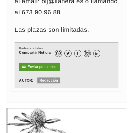
el email: oij@llanera.es o llamando
al 673.90.96.88.
Las plazas son limitadas.
Redes sociales
Compartir Noticia



Enviar por correo
✉
AUTOR:
Redacción