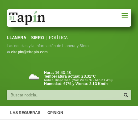
☰
Portada
LLANERA
SIERO
POLÍTICA
Sociedad
Las noticias y la información de Llanera y Siero
Política
✉
eltapin@eltapin.com
Deportes
Hora:
16:43:48
Temperatura actual:
23.31
°C
Varios
Nubes Dispersas (Max.23.56ºC - Min.21.4ºC)
Humedad: 67% y Viento: 2.13 Km/h
Cultura
Asturias
LAS REGUERAS
OPINION
Videos
Carta al director