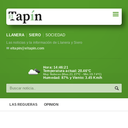
☰
Portada
LLANERA
SIERO
SOCIEDAD
Sociedad
Las noticias y la información de Llanera y Siero
Política
✉
eltapin@eltapin.com
Deportes
Hora:
14:46:22
Temperatura actual:
20.46
°C
Varios
Muy Nuboso (Max.21.27ºC - Min.19.74ºC)
Humedad: 87% y Viento: 3.45 Km/h
Cultura
Asturias
LAS REGUERAS
OPINION
Videos
Carta al director