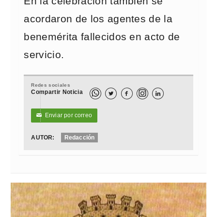
En la celebración también se
acordaron de los agentes de la
benemérita fallecidos en acto de
servicio.
Redes sociales
Compartir Noticia



Enviar por correo
✉
AUTOR:
Redacción