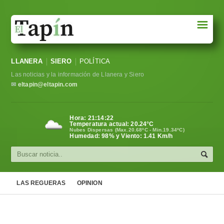
☰
Portada
LLANERA
SIERO
POLÍTICA
Sociedad
Las noticias y la información de Llanera y Siero
Política
✉
eltapin@eltapin.com
Deportes
Hora:
21:14:23
Temperatura actual:
20.24
°C
Varios
Nubes Dispersas (Max.20.68ºC - Min.19.34ºC)
Humedad: 98% y Viento: 1.41 Km/h
Cultura
Asturias
LAS REGUERAS
OPINION
Videos
Carta al director