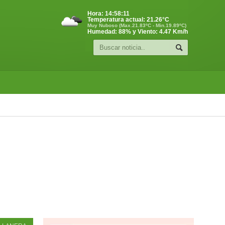
Hora:
14:58:12
Temperatura actual:
21.26
°C
Muy Nuboso (Max.21.83ºC - Min.19.89ºC)
Humedad: 88% y Viento: 4.47 Km/h