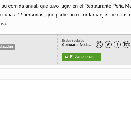
a su comida anual, que tuvo lugar en el Restaurante Peña M
on unas 72 personas, que pudieron recordar viejos tiempos e
ivo.
Redes sociales
Compartir Noticia


dacción
Enviar por correo
✉