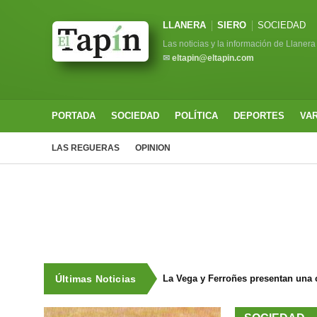
LLANERA
SIERO
SOCIEDAD
Las noticias y la información de Llanera
✉
eltapin@eltapin.com
PORTADA
SOCIEDAD
POLÍTICA
DEPORTES
VA
LAS REGUERAS
OPINION
Últimas Noticias
La Vega y Ferroñes presentan una 