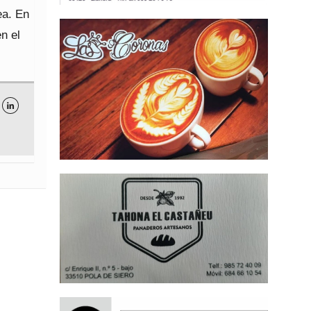
ea. En
n el
