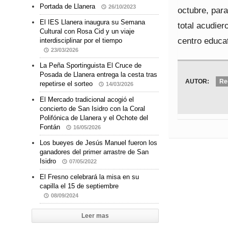
Portada de Llanera
26/10/2023
octubre, par
El IES Llanera inaugura su Semana
total acudier
Cultural con Rosa Cid y un viaje
centro educat
interdisciplinar por el tiempo
23/03/2026
La Peña Sportinguista El Cruce de
Posada de Llanera entrega la cesta tras
AUTOR:
Re
repetirse el sorteo
14/03/2026
El Mercado tradicional acogió el
concierto de San Isidro con la Coral
Polifónica de Llanera y el Ochote del
Fontán
16/05/2026
Los bueyes de Jesús Manuel fueron los
ganadores del primer arrastre de San
Isidro
07/05/2022
El Fresno celebrará la misa en su
capilla el 15 de septiembre
08/09/2024
Leer mas