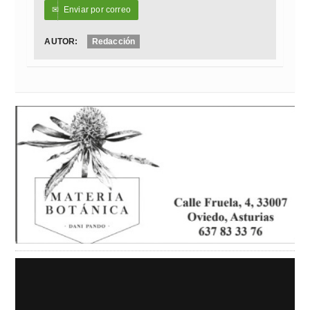
✉
Enviar por correo
AUTOR:
Redacción