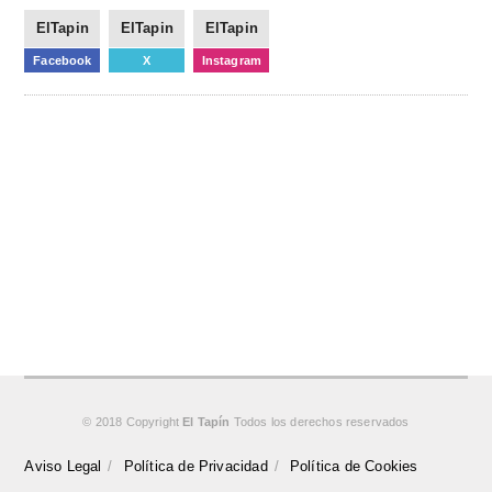
ElTapin
ElTapin
ElTapin
Facebook
X
Instagram
© 2018 Copyright
El Tapín
Todos los derechos reservados
Aviso Legal
Política de Privacidad
Política de Cookies