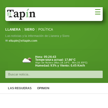
☰
Portada
LLANERA
SIERO
POLÍTICA
Sociedad
Las noticias y la información de Llanera y Siero
Política
✉
eltapin@eltapin.com
Deportes
Hora:
05:26:44
Temperatura actual:
17.86
°C
Varios
Algo De Nubes (Max.18.14ºC - Min.16.65ºC)
Humedad: 93% y Viento: 0.45 Km/h
Cultura
Asturias
LAS REGUERAS
OPINION
Videos
Carta al director