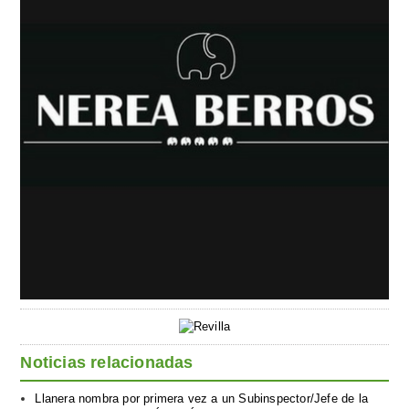
Noticias relacionadas
Llanera nombra por primera vez a un Subinspector/Jefe de la