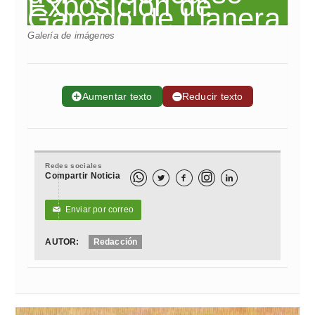
Galería de imágenes
➕
Aumentar texto
➖
Reducir texto
Redes sociales
Compartir Noticia



Enviar por correo
✉
AUTOR:
Redacción