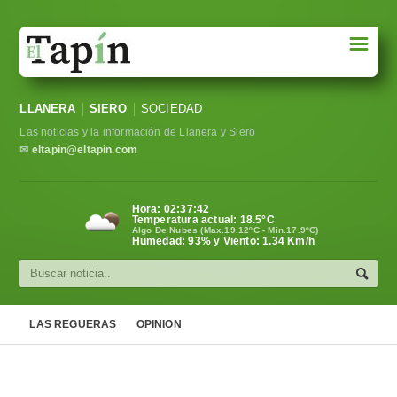
☰
Portada
LLANERA
SIERO
SOCIEDAD
Sociedad
Las noticias y la información de Llanera y Siero
Política
✉
eltapin@eltapin.com
Deportes
Hora:
02:37:43
Temperatura actual:
18.5
°C
Varios
Algo De Nubes (Max.19.12ºC - Min.17.9ºC)
Humedad: 93% y Viento: 1.34 Km/h
Cultura
Asturias
LAS REGUERAS
OPINION
Videos
Carta al director