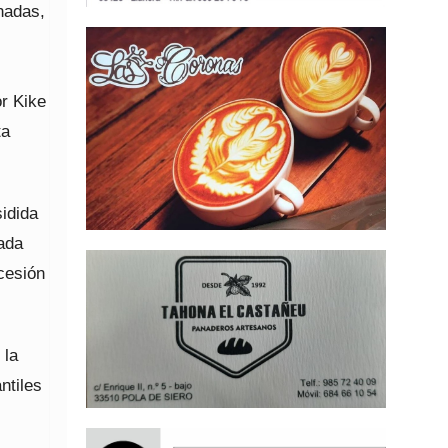
anadas,
s
r Kike
ta
sidida
ada
cesión
 la
ntiles