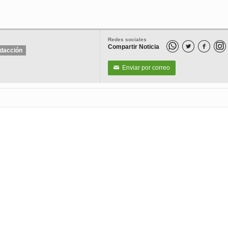
Redes sociales
Compartir Noticia


dacción
Enviar por correo
✉