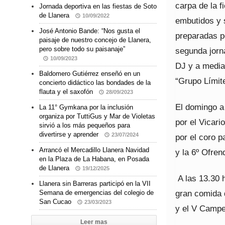
carpa de la f
Jornada deportiva en las fiestas de Soto
de Llanera
10/09/2022
embutidos y 
José Antonio Bande: “Nos gusta el
preparadas po
paisaje de nuestro concejo de Llanera,
pero sobre todo su paisanaje”
segunda jorn
10/09/2023
DJ y a media 
Baldomero Gutiérrez enseñó en un
“Grupo Límite
concierto didáctico las bondades de la
flauta y el saxofón
28/09/2023
El domingo a 
La 11° Gymkana por la inclusión
organiza por TuttiGus y Mar de Violetas
por el Vicar
sirvió a los más pequeños para
divertirse y aprender
23/07/2024
por el coro p
Arrancó el Mercadillo Llanera Navidad
y la 6º Ofren
en la Plaza de La Habana, en Posada
de Llanera
19/12/2025
A las 13.30 
Llanera sin Barreras participó en la VII
gran comida 
Semana de emergencias del colegio de
San Cucao
23/03/2023
y el V Camp
Leer mas