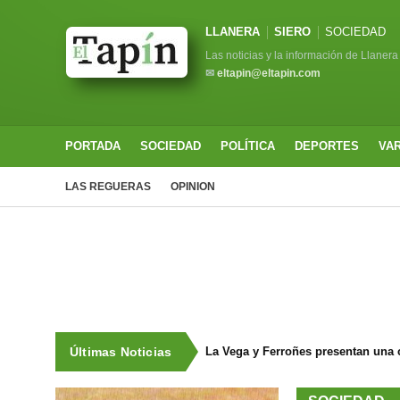
LLANERA
SIERO
SOCIEDAD
Las noticias y la información de Llanera
✉
eltapin@eltapin.com
PORTADA
SOCIEDAD
POLÍTICA
DEPORTES
VA
LAS REGUERAS
OPINION
Últimas Noticias
La Vega y Ferroñes presentan una 