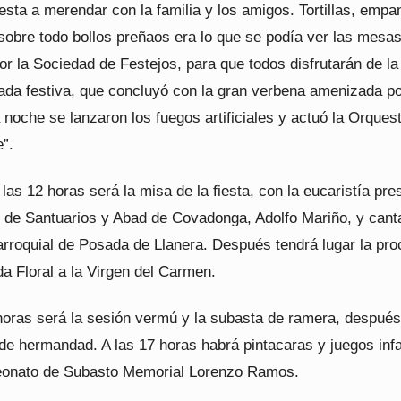
iesta a merendar con la familia y los amigos. Tortillas, emp
sobre todo bollos preñaos era lo que se podía ver las mesa
r la Sociedad de Festejos, para que todos disfrutarán de la
ada festiva, que concluyó con la gran verbena amenizada po
noche se lanzaron los fuegos artificiales y actuó la Orques
”.
las 12 horas será la misa de la fiesta, con la eucaristía pre
io de Santuarios y Abad de Covadonga, Adolfo Mariño, y cant
arroquial de Posada de Llanera. Después tendrá lugar la pro
da Floral a la Virgen del Carmen.
horas será la sesión vermú y la subasta de ramera, después
de hermandad. A las 17 horas habrá pintacaras y juegos infa
eonato de Subasto Memorial Lorenzo Ramos.