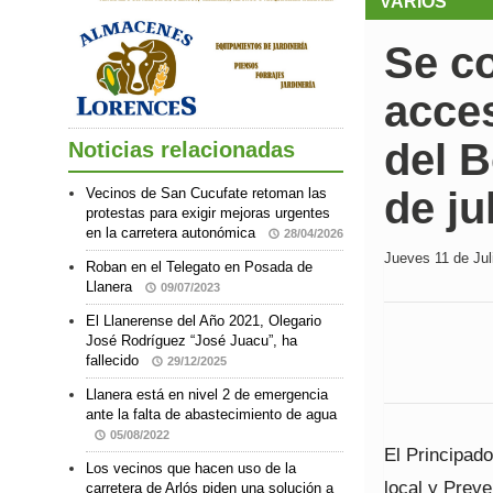
VARIOS
Se co
acce
del B
Noticias relacionadas
de ju
Vecinos de San Cucufate retoman las
protestas para exigir mejoras urgentes
en la carretera autonómica
28/04/2026
Jueves 11 de Jul
Roban en el Telegato en Posada de
Llanera
09/07/2023
El Llanerense del Año 2021, Olegario
José Rodríguez “José Juacu”, ha
fallecido
29/12/2025
Llanera está en nivel 2 de emergencia
ante la falta de abastecimiento de agua
05/08/2022
El Principad
Los vecinos que hacen uso de la
local y Prev
carretera de Arlós piden una solución a