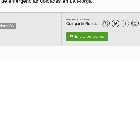
s de emergencias ubicadas en La Morgal
Redes sociales
Compartir Noticia


dacción
Enviar por correo
✉