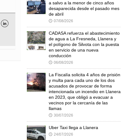
a salvo a la menor de cinco años
desaparecida desde el pasado mes
de abril
07/08/2026
🕔

CADASA refuerza el abastecimiento
de agua a La Fresneda, Llanera y
el polígono de Silvota con la puesta
en servicio de una nueva
conducción
06/08/2026
🕔
La Fiscalía solicita 4 años de prisión
y multa para cada uno de los dos
acusados de provocar de forma
intencionada un incendio en Llanera
en 2023, que obligó a evacuar a
vecinos por la cercanía de las
llamas
30/07/2026
🕔
Uber Taxi llega a Llanera
24/07/2026
🕔