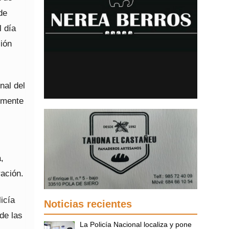
de
l día
ción
nal del
almente
,
ración.
icía
Noticias recientes
de las
La Policía Nacional localiza y pone