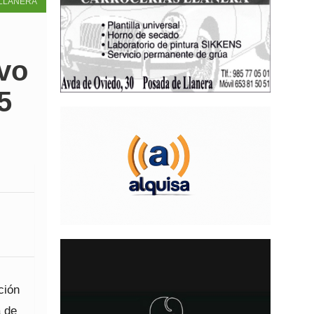
LLANERA
vo
5
ción
a de