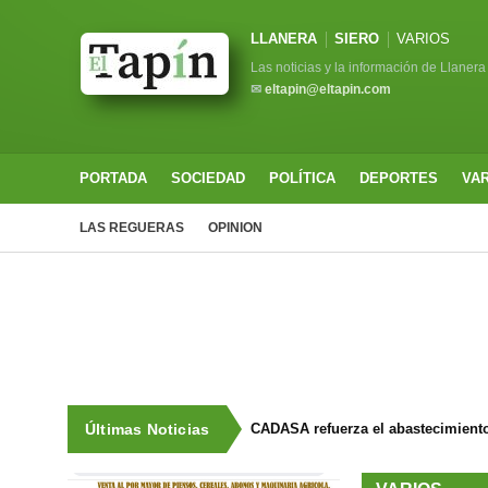
LLANERA
SIERO
VARIOS
Las noticias y la información de Llanera
✉
eltapin@eltapin.com
PORTADA
SOCIEDAD
POLÍTICA
DEPORTES
VA
LAS REGUERAS
OPINION
Últimas Noticias
CADASA refuerza el abastecimiento