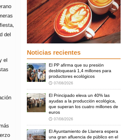
erano
imeras
fiesta,
d del
Noticias recientes
y el
El PP afirma que su presión
stas
desbloqueará 1,4 millones para
productores ecológicos
07/08/2026
🕔
El Principado eleva un 40% las
ación
ayudas a la producción ecológica,
que superan los cuatro millones de
euros
07/08/2026
🕔
 más
El Ayuntamiento de Llanera espera
uerzo
una gran afluencia de público en el