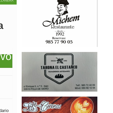
LLANERA
a
dario