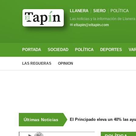
LLANERA
SIERO
POLÍTICA
Las noticias y la información de Llanera
✉
eltapin@eltapin.com
PORTADA
SOCIEDAD
POLÍTICA
DEPORTES
VA
LAS REGUERAS
OPINION
Últimas Noticias
El Principado eleva un 40% las ay