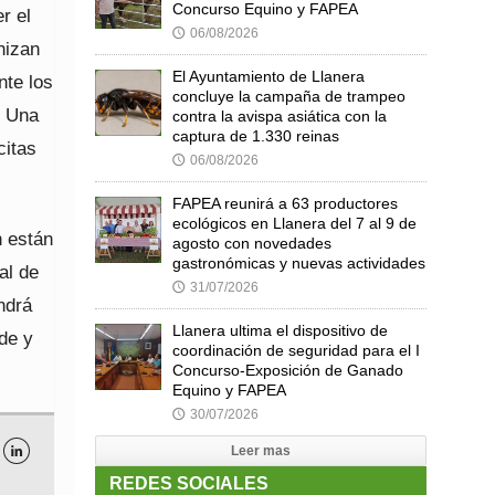
Concurso Equino y FAPEA
r el
06/08/2026
🕔
nizan
El Ayuntamiento de Llanera
nte los
concluye la campaña de trampeo
. Una
contra la avispa asiática con la
captura de 1.330 reinas
citas
06/08/2026
🕔
FAPEA reunirá a 63 productores
ecológicos en Llanera del 7 al 9 de
n están
agosto con novedades
gastronómicas y nuevas actividades
al de
31/07/2026
🕔
ndrá
Llanera ultima el dispositivo de
rde y
coordinación de seguridad para el I
Concurso-Exposición de Ganado
Equino y FAPEA
30/07/2026
🕔
Leer mas

REDES SOCIALES