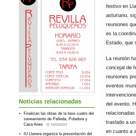
festivo en L
asturiano, si
reuniones que
es la coordin
Estado, que 
La reunión ha
concejal de f
reuniones pr
eventos munic
intervencione
Noticias relacionadas
del evento. 
relacionadas 
Finalizan las obras de la fase cuatro del
saneamiento de Pañeda, Poladora y
traslado a un
Casa Anes
10/03/2023
en cuanto a a
IU Llanera organiza la presentación del