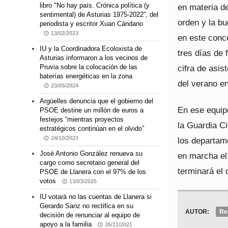
libro "No hay país. Crónica política (y
en materia d
sentimental) de Asturias 1975-2022”, del
orden y la b
periodista y escritor Xuan Cándano
13/02/2023
en este conce
IU y la Coordinadora Ecoloxista de
tres días de 
Asturias informaron a los vecinos de
cifra de asis
Pruvia sobre la colocación de las
baterías energéticas en la zona
del verano e
23/05/2024
Argüelles denuncia que el gobierno del
En ese equipo
PSOE destine un millón de euros a
festejos “mientras proyectos
la Guardia Ci
estratégicos continúan en el olvido”
24/10/2023
los departame
José Antonio González renueva su
en marcha el 
cargo como secretario general del
terminará el 
PSOE de Llanera con el 97% de los
votos
13/03/2025
IU votará no las cuentas de Llanera si
Gerardo Sanz no rectifica en su
AUTOR:
Re
decisión de renunciar al equipo de
apoyo a la familia
26/11/2021