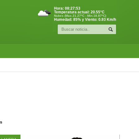
Hora:
08:27:53
Temperatura actual:
20.55
°C
Nubes (Max.21.27ºC - Min.18.87ºC)
Humedad: 85% y Viento: 0.93 Km/h
os