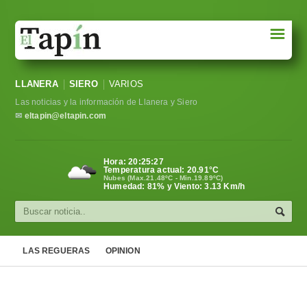
☰
Portada
LLANERA
SIERO
VARIOS
Sociedad
Las noticias y la información de Llanera y Siero
Política
✉
eltapin@eltapin.com
Deportes
Hora:
20:25:27
Temperatura actual:
20.91
°C
Varios
Nubes (Max.21.48ºC - Min.19.89ºC)
Humedad: 81% y Viento: 3.13 Km/h
Cultura
Asturias
LAS REGUERAS
OPINION
Videos
Carta al director