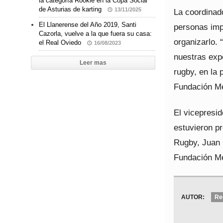
la categoría Rookie en la Copa Social
de Asturias de karting
13/11/2025
La coordinado
El Llanerense del Año 2019, Santi
personas imp
Cazorla, vuelve a la que fuera su casa:
organizarlo.
el Real Oviedo
16/08/2023
nuestras expe
Leer mas
rugby, en la
Fundación Me
El vicepresid
estuvieron p
Rugby, Juan 
Fundación Me
AUTOR:
Re