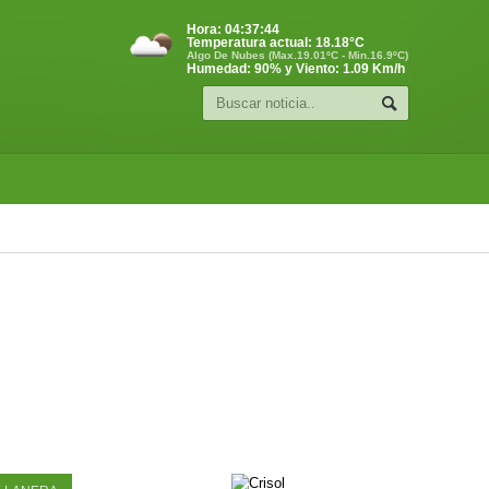
Hora:
04:37:44
Temperatura actual:
18.18
°C
Algo De Nubes (Max.19.01ºC - Min.16.9ºC)
Humedad: 90% y Viento: 1.09 Km/h