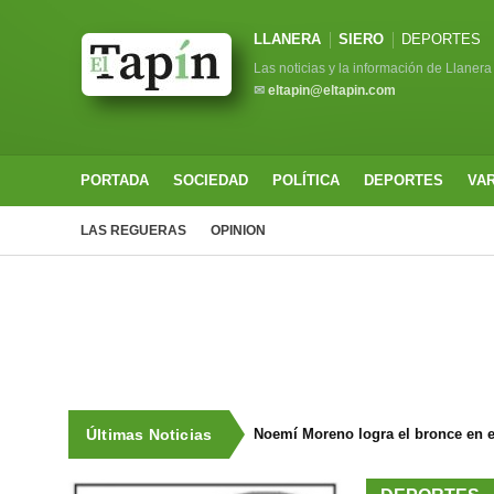
LLANERA
SIERO
DEPORTES
Las noticias y la información de Llanera
✉
eltapin@eltapin.com
PORTADA
SOCIEDAD
POLÍTICA
DEPORTES
VA
LAS REGUERAS
OPINION
Últimas Noticias
Noemí Moreno logra el bronce en e