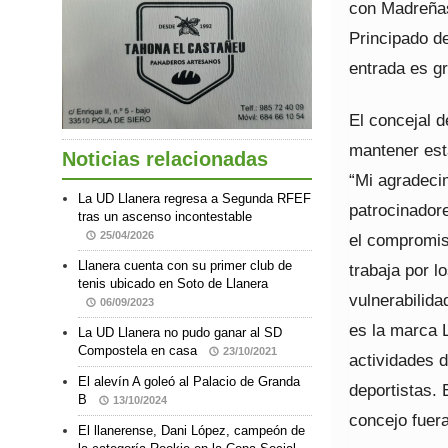
con Madreñas
Principado de
entrada es gr
El concejal d
mantener est
Noticias relacionadas
“Mi agradecim
La UD Llanera regresa a Segunda RFEF
patrocinador
tras un ascenso incontestable
25/04/2026
el compromis
Llanera cuenta con su primer club de
trabaja por l
tenis ubicado en Soto de Llanera
vulnerabilida
06/09/2023
es la marca 
La UD Llanera no pudo ganar al SD
Compostela en casa
23/10/2021
actividades 
El alevín A goleó al Palacio de Granda
deportistas. 
B
13/10/2024
concejo fuera
El llanerense, Dani López, campeón de