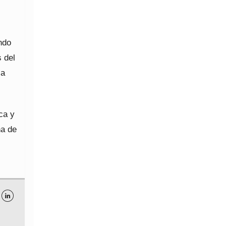
ndo
s del
la
ca y
na de
