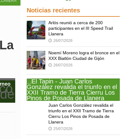
LLANERA
Noticias recientes
Arlós reunió a cerca de 200
participantes en el III Speed Trail
Llanera
 La
26/07/2026
🕔
Noemí Moreno logra el bronce en el
XXX Biatlón Ciudad de Gijón
26/07/2026
🕔
orneo
Juan Carlos González revalida el
triunfo en el XXII Tramo de Tierra
Cierru Los Pinos de Posada de
Llanera
25/07/2026
🕔