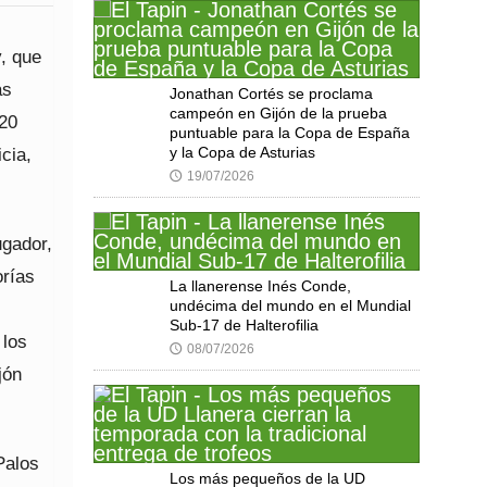
y, que
ás
Jonathan Cortés se proclama
campeón en Gijón de la prueba
 20
puntuable para la Copa de España
cia,
y la Copa de Asturias
19/07/2026
🕔
ugador,
orías
La llanerense Inés Conde,
undécima del mundo en el Mundial
Sub-17 de Halterofilia
 los
08/07/2026
🕔
jón
Palos
Los más pequeños de la UD