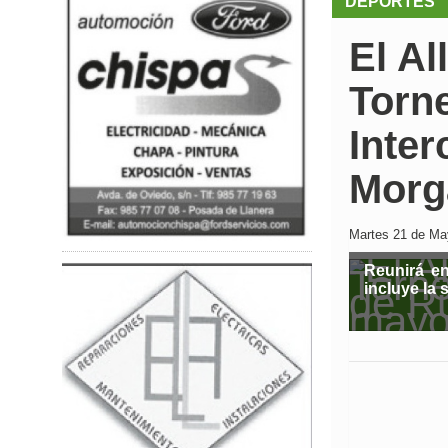
DEPORTES
El Al
Torne
Inter
Morg
Martes 21 de May
Reunirá e
incluye la 