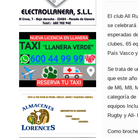
El club All R
se celebrará
esperadas del
clubes, 65 eq
País Vasco y
Se trata de u
que este año
de M6, M8, M
categoría de
equipos Incl
Rugby y All-
Como broche f