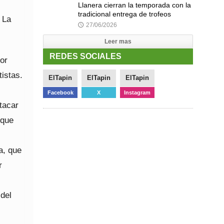
Llanera cierran la temporada con la
tradicional entrega de trofeos
 La
27/06/2026
🕔
Leer mas
REDES SOCIALES
por
istas.
ElTapin
ElTapin
ElTapin
Facebook
X
Instagram
tacar
 que
a, que
r
 del