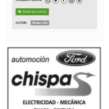
Compartir Noticia



Enviar por correo
✉
AUTOR:
Redacción