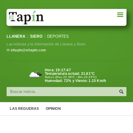
☰
Portada
LLANERA
SIERO
DEPORTES
Sociedad
Las noticias y la información de Llanera y Siero
Política
✉
eltapin@eltapin.com
Deportes
Hora:
19:17:48
Temperatura actual:
21.61
°C
Varios
Nubes (Max.22.38ºC - Min.20.29ºC)
Humedad: 72% y Viento: 1.15 Km/h
Cultura
Asturias
LAS REGUERAS
OPINION
Videos
Carta al director