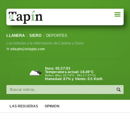
☰
Portada
LLANERA
SIERO
DEPORTES
Sociedad
Las noticias y la información de Llanera y Siero
Política
✉
eltapin@eltapin.com
Deportes
Hora:
05:37:04
Temperatura actual:
18.49
°C
Varios
Nubes (Max.19.74ºC - Min.17.67ºC)
Humedad: 87% y Viento: 0.5 Km/h
Cultura
Asturias
LAS REGUERAS
OPINION
Videos
Carta al director