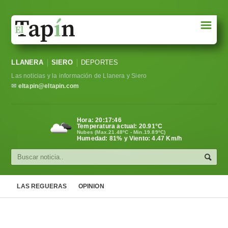
☰
Portada
LLANERA
SIERO
DEPORTES
Sociedad
Las noticias y la información de Llanera y Siero
Política
✉
eltapin@eltapin.com
Deportes
Hora:
20:17:47
Temperatura actual:
20.91
°C
Varios
Nubes (Max.21.48ºC - Min.19.89ºC)
Humedad: 81% y Viento: 4.47 Km/h
Cultura
Asturias
LAS REGUERAS
OPINION
Videos
Carta al director