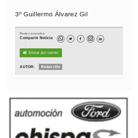
3º Guillermo Álvarez Gil
Redes sociales
Compartir Noticia



Enviar por correo
✉
AUTOR:
Redacción