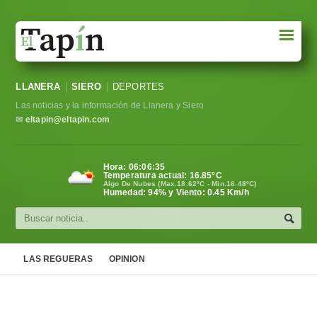
☰
Portada
LLANERA
SIERO
DEPORTES
Sociedad
Las noticias y la información de Llanera y Siero
Política
✉
eltapin@eltapin.com
Deportes
Hora:
06:06:35
Temperatura actual:
16.85
°C
Varios
Algo De Nubes (Max.18.62ºC - Min.16.48ºC)
Humedad: 94% y Viento: 0.45 Km/h
Cultura
Asturias
LAS REGUERAS
OPINION
Videos
Carta al director