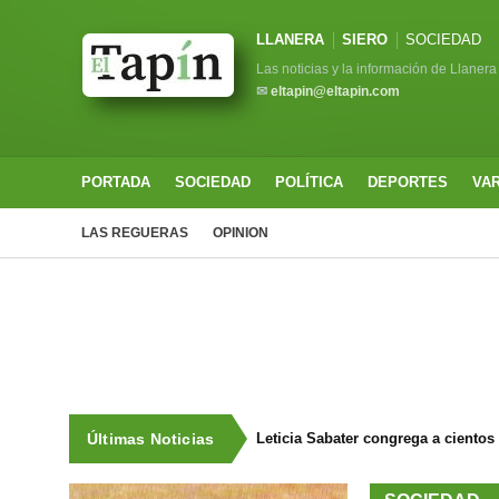
LLANERA
SIERO
SOCIEDAD
Las noticias y la información de Llanera
✉
eltapin@eltapin.com
PORTADA
SOCIEDAD
POLÍTICA
DEPORTES
VA
LAS REGUERAS
OPINION
Últimas Noticias
Leticia Sabater congrega a cientos