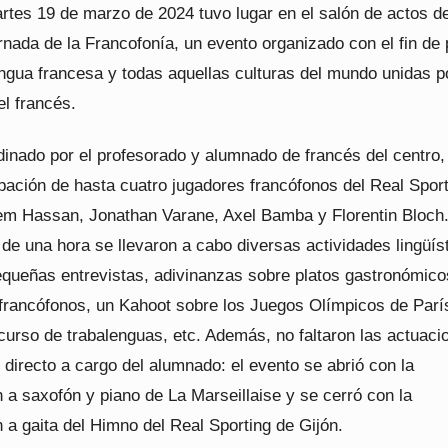
rtes 19 de marzo de 2024 tuvo lugar en el salón de actos d
rnada de la Francofonía, un evento organizado con el fin de
engua francesa y todas aquellas culturas del mundo unidas p
l francés.
dinado por el profesorado y alumnado de francés del centro,
ipación de hasta cuatro jugadores francófonos del Real Spor
em Hassan, Jonathan Varane, Axel Bamba y Florentin Bloch
e una hora se llevaron a cabo diversas actividades lingüíst
pequeñas entrevistas, adivinanzas sobre platos gastronómico
 francófonos, un Kahoot sobre los Juegos Olímpicos de Parí
curso de trabalenguas, etc. Además, no faltaron las actuaci
directo a cargo del alumnado: el evento se abrió con la
n a saxofón y piano de La Marseillaise y se cerró con la
n a gaita del Himno del Real Sporting de Gijón.