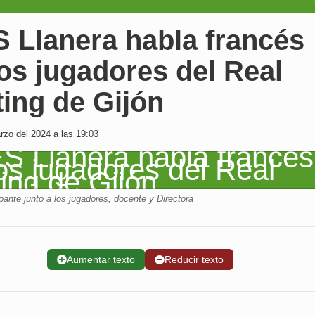
S Llanera habla francés
os jugadores del Real
ing de Gijón
zo del 2024 a las 19:03
pante junto a los jugadores, docente y Directora
➕
Aumentar texto
➖
Reducir texto