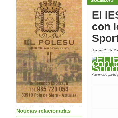
SOCIEDAD
El IE
con l
Sport
Jueves 21 de Mar
Alumnado partici
Noticias relacionadas