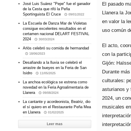
El pasado ma
José Luis Suárez "Pepe" fue el ganador
de la Cesta que rifó la Peña
Llanera la Jo
Sportinguista El Cruce
09/01/2022
en valor la l
La Escuela de Danza Mar de Violetas
consigue excelentes resultados en el
uso común de
certamen nacional DELART FESTIVAL
2024
30/03/2024
El acto, coor
Arlós celebró su comida de hermandad
con la partic
18/06/2023
Gijón: Haïss
Desafiando a la lluvia se celebró el
arrastre de bueyes en la Feria de San
Durante más d
Isidro
11/05/2025
culturales: 
La anchoa ecológica se estrena como
novedad en la Feria Agroalimentaria de
asturianos y
Llanera
09/08/2024
2024, un con
La cantante y acordeonista, Beatriz, dio
musicales en 
el sí quiero en el Restaurante Peña Mea
en Llanera
01/02/2025
interpretació
interpretació
Leer mas