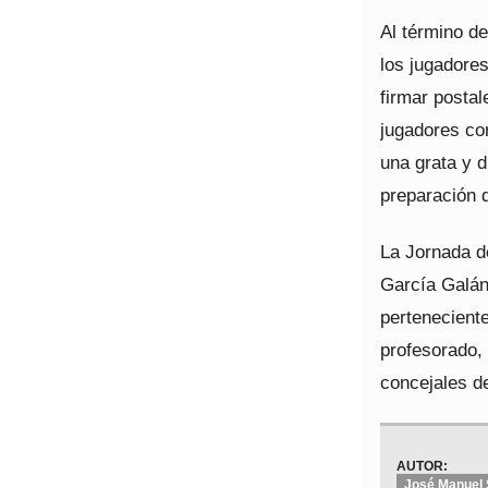
Al término de
los jugadore
firmar postal
jugadores com
una grata y d
preparación 
La Jornada de
García Galán,
pertenecient
profesorado,
concejales de
AUTOR:
José Manuel 