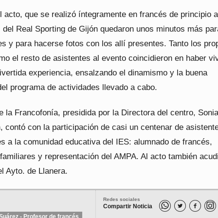
l acto, que se realizó íntegramente en francés de principio a 
s del Real Sporting de Gijón quedaron unos minutos más par
es y para hacerse fotos con los allí presentes. Tanto los pro
o el resto de asistentes al evento coincidieron en haber vi
ivertida experiencia, ensalzando el dinamismo y la buena
del programa de actividades llevado a cabo.
 la Francofonía, presidida por la Directora del centro, Soni
 contó con la participación de casi un centenar de asistent
es a la comunidad educativa del IES: alumnado de francés,
 familiares y representación del AMPA. Al acto también acud
l Ayto. de Llanera.
Redes sociales
Compartir Noticia


Suárez - Profesor de francés