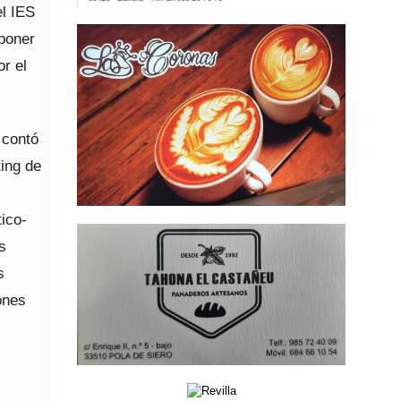
el IES
 poner
or el
 contó
ting de
.
ico-
s
s
ones