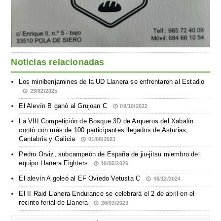
Noticias relacionadas
Los minibenjamines de la UD Llanera se enfrentaron al Estadio
23/02/2025
El Alevín B ganó al Grujoan C
09/10/2022
La VIII Competición de Bosque 3D de Arqueros del Xabalín
contó con más de 100 participantes llegados de Asturias,
Cantabria y Galicia
01/08/2023
Pedro Orviz, subcampeón de España de jiu-jitsu miembro del
equipo Llanera Fighters
10/05/2026
El alevín A goleó al EF Oviedo Vetusta C
08/12/2024
El II Raid Llanera Endurance se celebrará el 2 de abril en el
recinto ferial de Llanera
26/03/2023