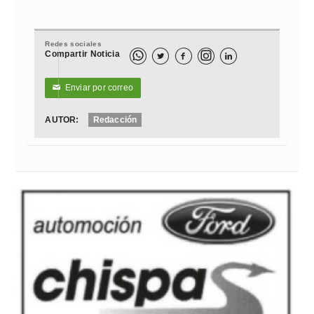
Redes sociales
Compartir Noticia



Enviar por correo
✉
AUTOR:
Redacción