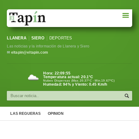
☰
Portada
LLANERA
SIERO
DEPORTES
Sociedad
Las noticias y la información de Llanera y Siero
Política
✉
eltapin@eltapin.com
Deportes
Hora:
22:09:56
Temperatura actual:
20.1
°C
Varios
Nubes Dispersas (Max.20.37ºC - Min.19.67ºC)
Humedad: 94% y Viento: 0.45 Km/h
Cultura
Asturias
LAS REGUERAS
OPINION
Videos
Carta al director