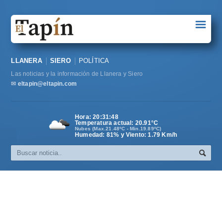
☰
Portada
LLANERA
SIERO
POLÍTICA
Sociedad
Las noticias y la información de Llanera y Siero
Política
✉
eltapin@eltapin.com
Deportes
Hora:
20:31:48
Temperatura actual:
20.91
°C
Varios
Nubes (Max.21.48ºC - Min.19.89ºC)
Humedad: 81% y Viento: 1.79 Km/h
Cultura
Asturias
Videos
Carta al director