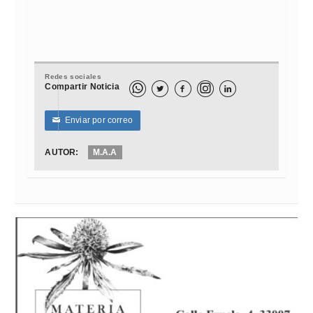
Redes sociales
Compartir Noticia



Enviar por correo
✉
AUTOR:
M.A.A