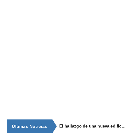
Últimas Noticias
El hallazgo de una nueva edificación amplía el valor patrimonial y científico de la villa romana de Andayón, en Las Regueras