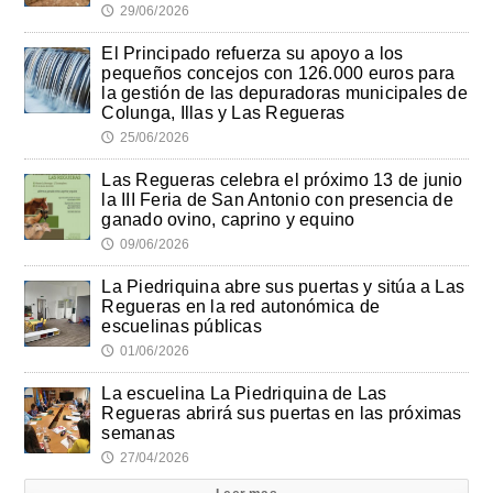
29/06/2026
🕔
El Principado refuerza su apoyo a los
pequeños concejos con 126.000 euros para
la gestión de las depuradoras municipales de
Colunga, Illas y Las Regueras
25/06/2026
🕔
Las Regueras celebra el próximo 13 de junio
la III Feria de San Antonio con presencia de
ganado ovino, caprino y equino
09/06/2026
🕔
La Piedriquina abre sus puertas y sitúa a Las
Regueras en la red autonómica de
escuelinas públicas
01/06/2026
🕔
La escuelina La Piedriquina de Las
Regueras abrirá sus puertas en las próximas
semanas
27/04/2026
🕔