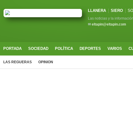
LLANERA
SIERO
SO
Las noticias y la informació
✉
eltapin@eltapin.com
PORTADA
SOCIEDAD
POLÍTICA
DEPORTES
VARIOS
C
LAS REGUERAS
OPINION