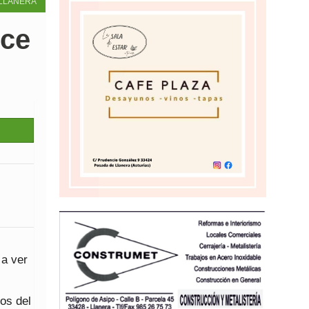
LLANERA
uce
 a ver
os del