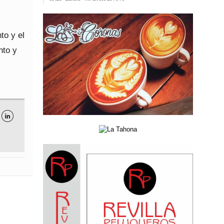
to y el
nto y
