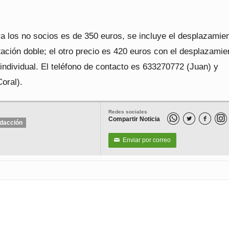
a los no socios es de 350 euros, se incluye el desplazamien
tación doble; el otro precio es 420 euros con el desplazamie
 individual. El teléfono de contacto es 633270772 (Juan) y
oral).
Redes sociales
Compartir Noticia


dacción
Enviar por correo
✉