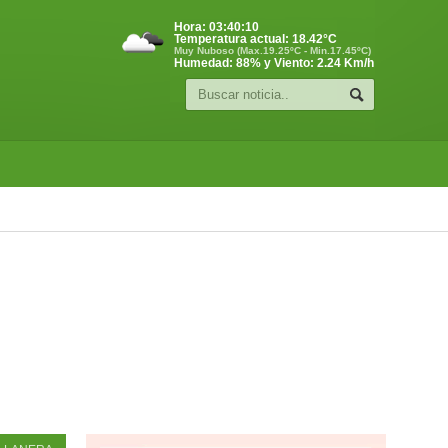
Hora:
03:40:11
Temperatura actual:
18.42
°C
Muy Nuboso (Max.19.25ºC - Min.17.45ºC)
Humedad: 88% y Viento: 2.24 Km/h