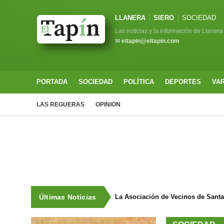
LLANERA
SIERO
SOCIEDAD
Las noticias y la información de Llanera
✉
eltapin@eltapin.com
PORTADA
SOCIEDAD
POLÍTICA
DEPORTES
VA
LAS REGUERAS
OPINION
Últimas Noticias
La Asociación de Vecinos de Sant