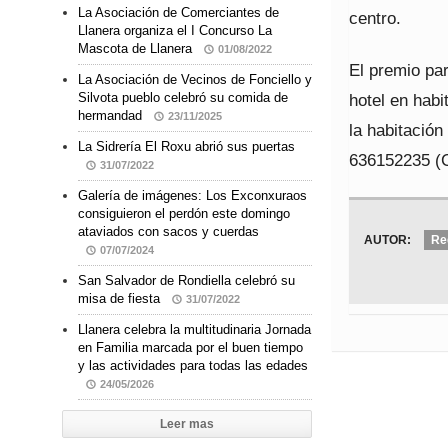
La Asociación de Comerciantes de
centro.
Llanera organiza el I Concurso La
Mascota de Llanera
01/08/2022
El premio par
La Asociación de Vecinos de Fonciello y
hotel en habi
Silvota pueblo celebró su comida de
hermandad
23/11/2025
la habitación
La Sidrería El Roxu abrió sus puertas
636152235 (C
31/07/2022
Galería de imágenes: Los Exconxuraos
consiguieron el perdón este domingo
ataviados con sacos y cuerdas
AUTOR:
Re
07/07/2024
San Salvador de Rondiella celebró su
misa de fiesta
31/07/2022
Llanera celebra la multitudinaria Jornada
en Familia marcada por el buen tiempo
y las actividades para todas las edades
24/05/2026
Leer mas