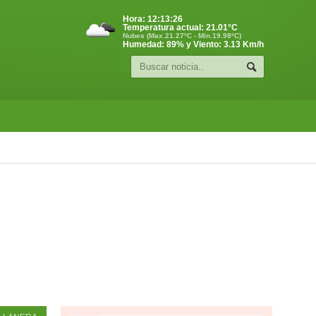
Hora:
12:13:27
Temperatura actual:
21.01
°C
Nubes (Max.21.27ºC - Min.19.98ºC)
Humedad: 89% y Viento: 3.13 Km/h