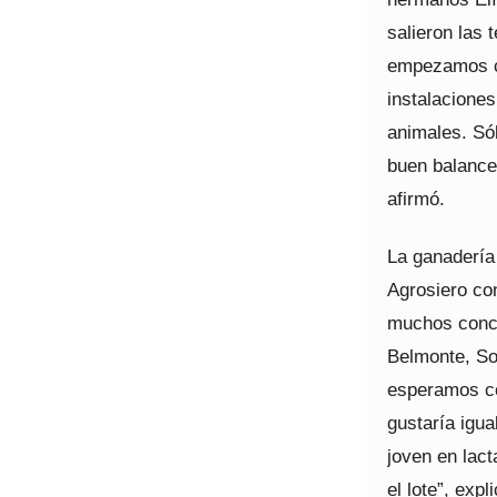
salieron las 
empezamos co
instalacione
animales. Só
buen balance
afirmó.
La ganadería
Agrosiero co
muchos concu
Belmonte, So
esperamos co
gustaría igua
joven en lac
el lote”, expl