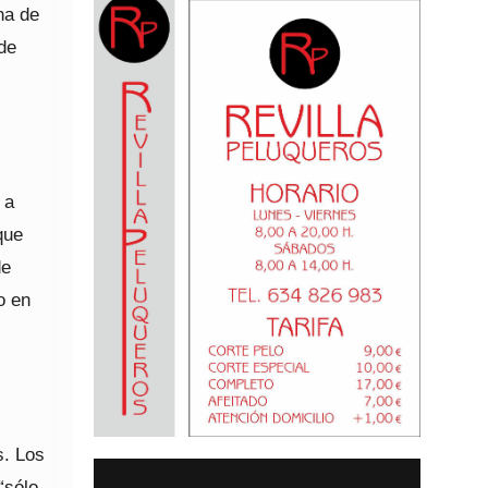
na de
de
 a
que
de
o en
s. Los
“sólo