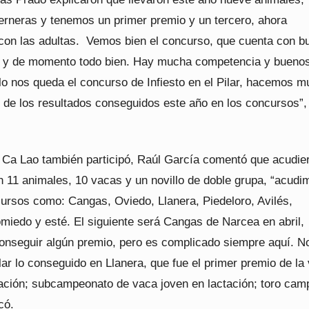
terneras y tenemos un primer premio y un tercero, ahora
n las adultas. Vemos bien el concurso, que cuenta con b
s y de momento todo bien. Hay mucha competencia y bueno
lo nos queda el concurso de Infiesto en el Pilar, hacemos m
 de los resultados conseguidos este año en los concursos”,
 Ca Lao también participó, Raúl García comentó que acudie
n 11 animales, 10 vacas y un novillo de doble grupa, “acudi
rsos como: Cangas, Oviedo, Llanera, Piedeloro, Avilés,
miedo y esté. El siguiente será Cangas de Narcea en abril,
nseguir algún premio, pero es complicado siempre aquí. N
lar lo conseguido en Llanera, que fue el primer premio de la
tación; subcampeonato de vaca joven en lactación; toro cam
icó.