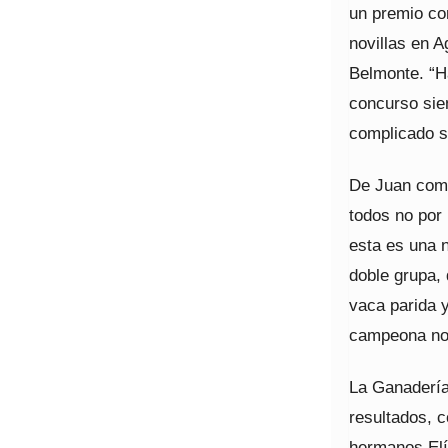
un premio co
novillas en 
Belmonte. “H
concurso sie
complicado s
De Juan come
todos no por 
esta es una 
doble grupa,
vaca parida y
campeona novi
La Ganadería
resultados, c
hermanos Elí