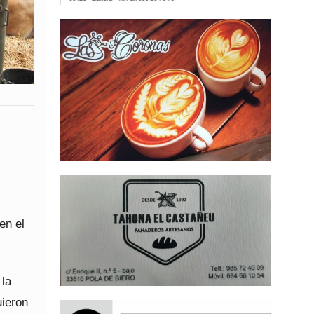
en el
 la
uieron