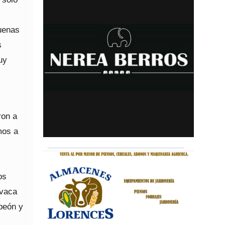
uenas
s
uy
ron a
mos a
os
 vaca
peón y