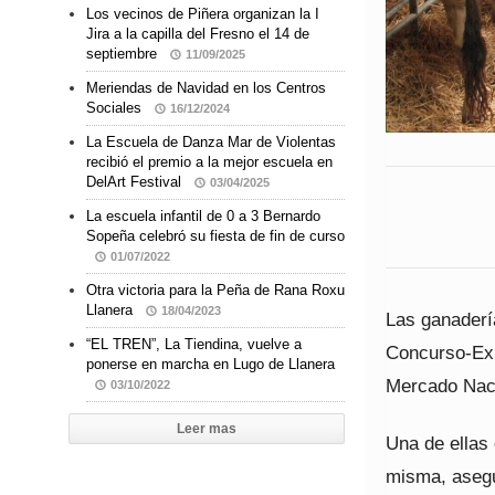
Los vecinos de Piñera organizan la I
Jira a la capilla del Fresno el 14 de
septiembre
11/09/2025
Meriendas de Navidad en los Centros
Sociales
16/12/2024
La Escuela de Danza Mar de Violentas
recibió el premio a la mejor escuela en
DelArt Festival
03/04/2025
La escuela infantil de 0 a 3 Bernardo
Sopeña celebró su fiesta de fin de curso
01/07/2022
Otra victoria para la Peña de Rana Roxu
Llanera
18/04/2023
Las ganaderí
“EL TREN”, La Tiendina, vuelve a
Concurso-Exp
ponerse en marcha en Lugo de Llanera
Mercado Naci
03/10/2022
Leer mas
Una de ellas 
misma, asegu