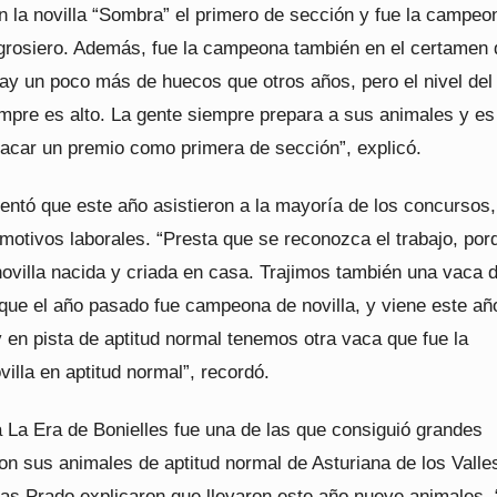
n la novilla “Sombra” el primero de sección y fue la campeo
Agrosiero. Además, fue la campeona también en el certamen 
ay un poco más de huecos que otros años, pero el nivel del
mpre es alto. La gente siempre prepara a sus animales y es
acar un premio como primera de sección”, explicó.
ntó que este año asistieron a la mayoría de los concursos,
motivos laborales. “Presta que se reconozca el trabajo, por
novilla nacida y criada en casa. Trajimos también una vaca 
 que el año pasado fue campeona de novilla, y viene este añ
 en pista de aptitud normal tenemos otra vaca que fue la
lla en aptitud normal”, recordó.
 La Era de Bonielles fue una de las que consiguió grandes
on sus animales de aptitud normal de Asturiana de los Valle
as Prado explicaron que llevaron este año nueve animales, 