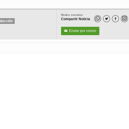
Redes sociales
Compartir Noticia


dacción
Enviar por correo
✉