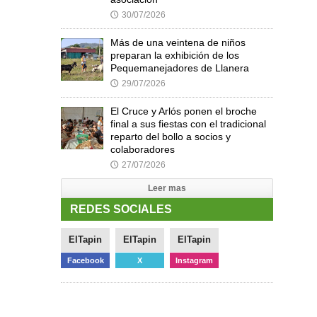
30/07/2026
🕔
Más de una veintena de niños
preparan la exhibición de los
Pequemanejadores de Llanera
29/07/2026
🕔
El Cruce y Arlós ponen el broche
final a sus fiestas con el tradicional
reparto del bollo a socios y
colaboradores
27/07/2026
🕔
Leer mas
REDES SOCIALES
ElTapin
ElTapin
ElTapin
Facebook
X
Instagram