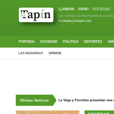
LLANERA
SIERO
SOCIEDAD
Las noticias y la información de Llanera
✉
eltapin@eltapin.com
PORTADA
SOCIEDAD
POLÍTICA
DEPORTES
VA
LAS REGUERAS
OPINION
Últimas Noticias
La Vega y Ferroñes presentan una 