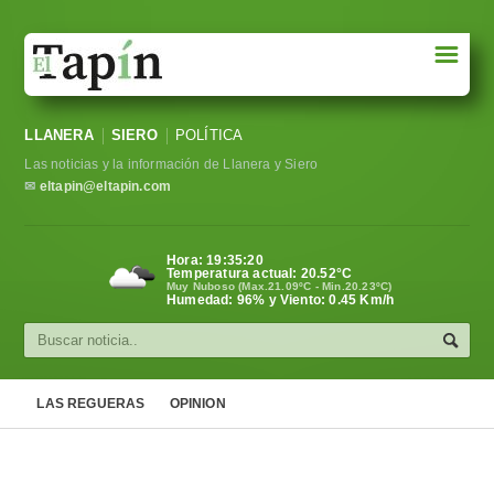
☰
Portada
LLANERA
SIERO
POLÍTICA
Sociedad
Las noticias y la información de Llanera y Siero
Política
✉
eltapin@eltapin.com
Deportes
Hora:
19:35:20
Temperatura actual:
20.52
°C
Varios
Muy Nuboso (Max.21.09ºC - Min.20.23ºC)
Humedad: 96% y Viento: 0.45 Km/h
Cultura
Asturias
LAS REGUERAS
OPINION
Videos
Carta al director