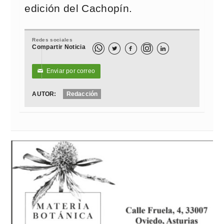
edición del Cachopín.
Redes sociales
Compartir Noticia



Enviar por correo
✉
AUTOR:
Redacción