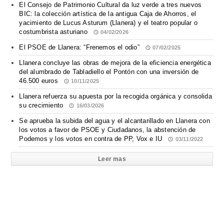
El Consejo de Patrimonio Cultural da luz verde a tres nuevos
BIC: la colección artística de la antigua Caja de Ahorros, el
yacimiento de Lucus Asturum (Llanera) y el teatro popular o
costumbrista asturiano
04/02/2026
El PSOE de Llanera: “Frenemos el odio”
07/02/2025
Llanera concluye las obras de mejora de la eficiencia energética
del alumbrado de Tabladiello el Pontón con una inversión de
46.500 euros
10/11/2025
Llanera refuerza su apuesta por la recogida orgánica y consolida
su crecimiento
16/03/2026
Se aprueba la subida del agua y el alcantarillado en Llanera con
los votos a favor de PSOE y Ciudadanos, la abstención de
Podemos y los votos en contra de PP, Vox e IU
03/11/2022
Leer mas