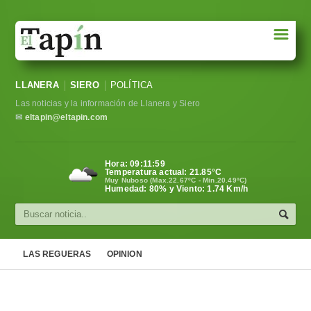
☰
Portada
LLANERA
SIERO
POLÍTICA
Sociedad
Las noticias y la información de Llanera y Siero
Política
✉
eltapin@eltapin.com
Deportes
Hora:
09:12:00
Temperatura actual:
21.85
°C
Varios
Muy Nuboso (Max.22.67ºC - Min.20.49ºC)
Humedad: 80% y Viento: 1.74 Km/h
Cultura
Asturias
LAS REGUERAS
OPINION
Videos
Carta al director