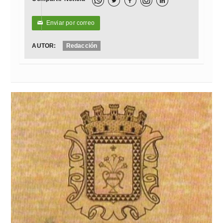



Enviar por correo
✉
AUTOR:
Redacción