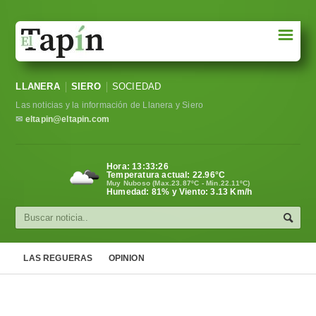
☰
Portada
LLANERA
SIERO
SOCIEDAD
Sociedad
Las noticias y la información de Llanera y Siero
Política
✉
eltapin@eltapin.com
Deportes
Hora:
13:33:27
Temperatura actual:
22.96
°C
Varios
Muy Nuboso (Max.23.87ºC - Min.22.11ºC)
Humedad: 81% y Viento: 3.13 Km/h
Cultura
Asturias
LAS REGUERAS
OPINION
Videos
Carta al director