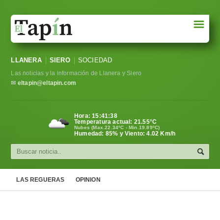
☰
Portada
LLANERA
SIERO
SOCIEDAD
Sociedad
Las noticias y la información de Llanera y Siero
Política
✉
eltapin@eltapin.com
Deportes
Hora:
15:41:39
Temperatura actual:
21.55
°C
Varios
Nubes (Max.22.34ºC - Min.19.89ºC)
Humedad: 85% y Viento: 4.02 Km/h
Cultura
Asturias
LAS REGUERAS
OPINION
Videos
Carta al director