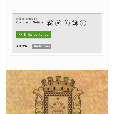
Redes sociales
Compartir Noticia



Enviar por correo
✉
AUTOR:
Redacción