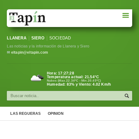
☰
Portada
LLANERA
SIERO
SOCIEDAD
Sociedad
Las noticias y la información de Llanera y Siero
Política
✉
eltapin@eltapin.com
Deportes
Hora:
17:27:28
Temperatura actual:
21.54
°C
Varios
Nubes (Max.22.34ºC - Min.20.45ºC)
Humedad: 83% y Viento: 4.02 Km/h
Cultura
Asturias
LAS REGUERAS
OPINION
Videos
Carta al director