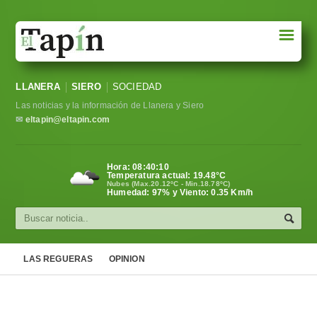
☰
Portada
LLANERA
SIERO
SOCIEDAD
Sociedad
Las noticias y la información de Llanera y Siero
Política
✉
eltapin@eltapin.com
Deportes
Hora:
08:40:11
Temperatura actual:
19.48
°C
Varios
Nubes (Max.20.12ºC - Min.18.78ºC)
Humedad: 97% y Viento: 0.35 Km/h
Cultura
Asturias
LAS REGUERAS
OPINION
Videos
Carta al director