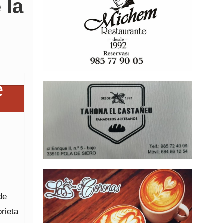
 la
de
rieta