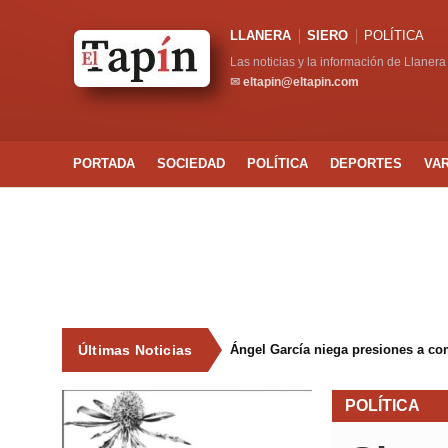
LLANERA
SIERO
POLÍTICA
Las noticias y la información de Llanera
✉
eltapin@eltapin.com
PORTADA
SOCIEDAD
POLÍTICA
DEPORTES
VA
Últimas Noticias
Ángel García niega presiones a co
POLÍTICA