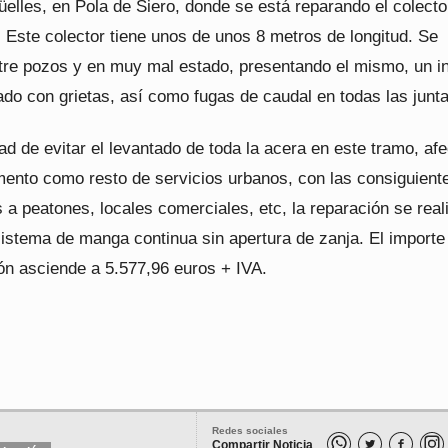
elles, en Pola de Siero, donde se está reparando el colecto
 Este colector tiene unos de unos 8 metros de longitud. Se
tre pozos y en muy mal estado, presentando el mismo, un in
do con grietas, así como fugas de caudal en todas las junta
dad de evitar el levantado de toda la acera en este tramo, af
imento como resto de servicios urbanos, con las consiguient
s a peatones, locales comerciales, etc, la reparación se real
istema de manga continua sin apertura de zanja. El importe 
ión asciende a 5.577,96 euros + IVA.
Redes sociales
Compartir Noticia

