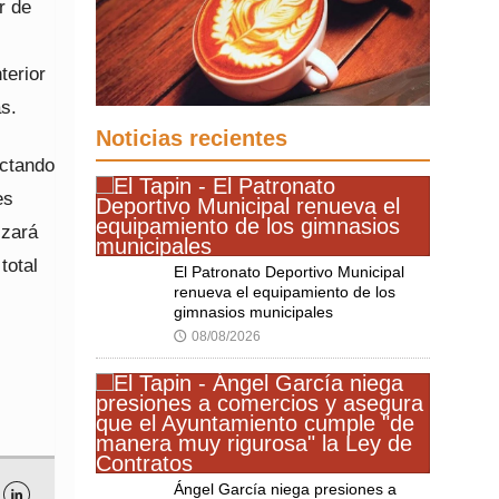
r de
terior
s.
Noticias recientes
ectando
es
izará
total
El Patronato Deportivo Municipal
renueva el equipamiento de los
gimnasios municipales
08/08/2026
🕔
Ángel García niega presiones a
