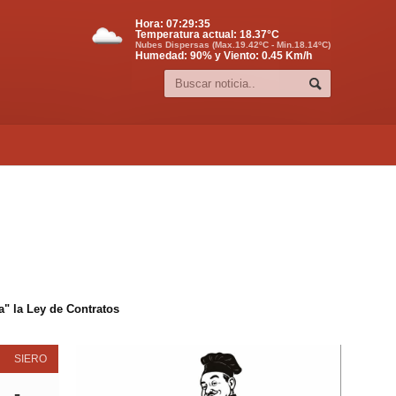
Hora:
07:29:36
Temperatura actual:
18.37
°C
Nubes Dispersas (Max.19.42ºC - Min.18.14ºC)
Humedad: 90% y Viento: 0.45 Km/h
" la Ley de Contratos
SIERO