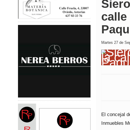
Siero
calle
Paqui
Martes 27 de Sep
El concejal 
Inmuebles Mu