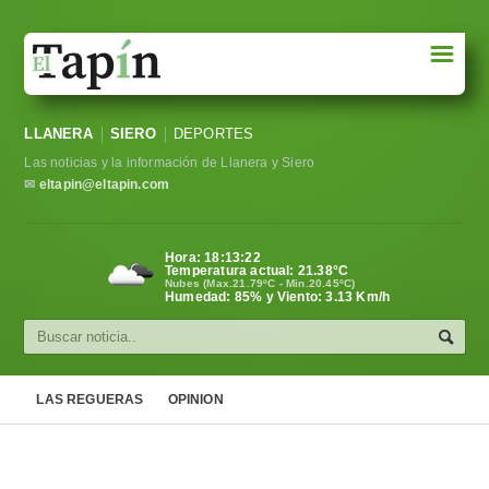
☰
Portada
LLANERA
SIERO
DEPORTES
Sociedad
Las noticias y la información de Llanera y Siero
Política
✉
eltapin@eltapin.com
Deportes
Hora:
18:13:23
Temperatura actual:
21.38
°C
Varios
Nubes (Max.21.79ºC - Min.20.45ºC)
Humedad: 85% y Viento: 3.13 Km/h
Cultura
Asturias
LAS REGUERAS
OPINION
Videos
Carta al director