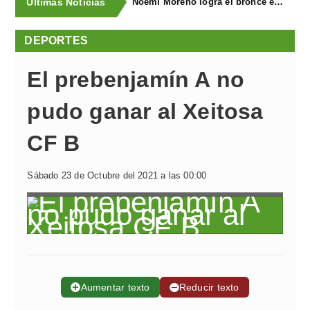
Últimas Noticias
Noemí Moreno logra el bronce en el XXX Biatlón Ciudad de Gijón
DEPORTES
El prebenjamín A no
pudo ganar al Xeitosa
CF B
Sábado 23 de Octubre del 2021 a las 00:00
➕
Aumentar texto
➖
Reducir texto