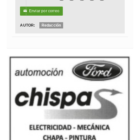
Enviar por correo
✉
AUTOR:
Redacción