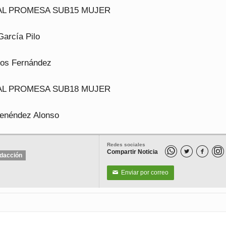
AL PROMESA SUB15 MUJER
García Pilo
Cos Fernández
AL PROMESA SUB18 MUJER
enéndez Alonso
Redes sociales
Compartir Noticia


dacción
Enviar por correo
✉