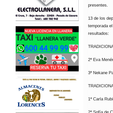
presentes.
13 de los dep
temporada el
resultados:
TRADICIONA
2ª Eva Mené
3ª Nekane Pa
TRADICION
1ª Carla Rub
2ª Sofía de 