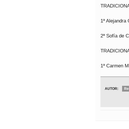
TRADICION
1ª Alejandra 
2ª Sofía de 
TRADICION
1ª Carmen M
AUTOR:
Re