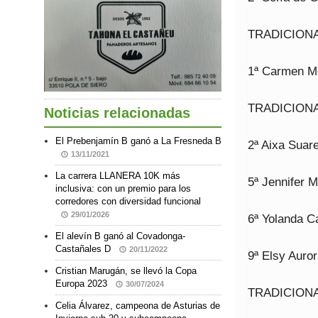
TRADICION
1ª Carmen M
TRADICION
Noticias relacionadas
El Prebenjamín B ganó a La Fresneda B
2ª Aixa Sua
13/11/2021
La carrera LLANERA 10K más
5ª Jennifer 
inclusiva: con un premio para los
corredores con diversidad funcional
29/01/2026
6ª Yolanda 
El alevín B ganó al Covadonga-
Castañales D
20/11/2022
9ª Elsy Auro
Cristian Marugán, se llevó la Copa
Europa 2023
30/07/2024
TRADICION
Celia Álvarez, campeona de Asturias de