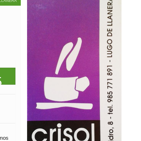
LLANERA
imos