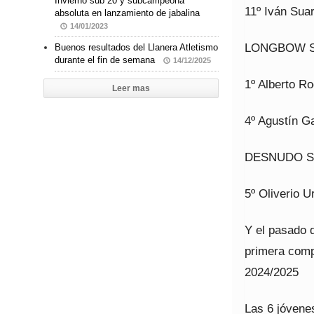
Invierno sub 20 y subcampeona
11º Iván Su
absoluta en lanzamiento de jabalina
14/01/2023
LONGBOW 
Buenos resultados del Llanera Atletismo
durante el fin de semana
14/12/2025
1º Alberto R
Leer mas
4º Agustín G
DESNUDO S
5º Oliverio U
Y el pasado 
primera comp
2024/2025
Las 6 jóvene