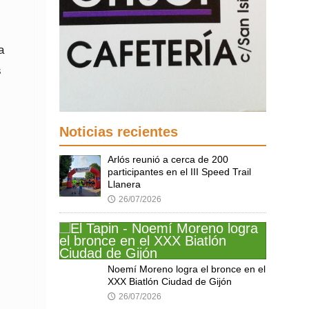
a
s
Noticias recientes
Arlós reunió a cerca de 200
participantes en el III Speed Trail
Llanera
26/07/2026
🕔
Noemí Moreno logra el bronce en el
XXX Biatlón Ciudad de Gijón
26/07/2026
🕔