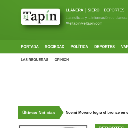
LLANERA
SIERO
DEPORTES
Las noticias y la información de Llanera
✉
eltapin@eltapin.com
PORTADA
SOCIEDAD
POLÍTICA
DEPORTES
VA
LAS REGUERAS
OPINION
Últimas Noticias
Noemí Moreno logra el bronce en e