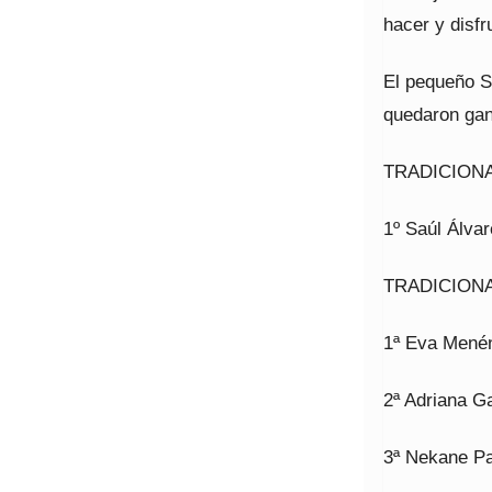
hacer y disfr
El pequeño Sa
quedaron gan
TRADICION
1º Saúl Álva
TRADICION
1ª Eva Mené
2ª Adriana Ga
3ª Nekane Pa