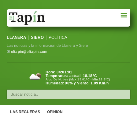
☰
Portada
LLANERA
SIERO
POLÍTICA
Sociedad
Las noticias y la información de Llanera y Siero
Política
✉
eltapin@eltapin.com
Deportes
Hora:
04:01:02
Temperatura actual:
18.18
°C
Varios
Algo De Nubes (Max.19.01ºC - Min.16.9ºC)
Humedad: 90% y Viento: 1.09 Km/h
Cultura
Asturias
LAS REGUERAS
OPINION
Videos
Carta al director