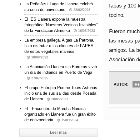
La Peña Azul Lugo de Llanera celebró
fabas y 100 k
su cena de aniversario
28/02/2023
tocino.
El IES Llanera expone la muestra
fotográfica “Nuestros Vecinos Invisibles”
Fueron mucho
de la Fundación Alimerka
16/03/2023
las mesas par
La empresa gallega, Algas La Patrona,
hizo disfrutar a los clientes de FAPEA
amigos. La be
de estos vegetales marinos
18/08/2022
Asociación d
La Asociación Llanera sin Barreras vivió
un día de indianos en Puerto de Vega
27/07/2025
AUTOR:
Re
El grupo Entropía Porche Tours Asturias
inició una de sus salidas desde Posada
de Llanera
20/05/2023
El I Encuentro de Marcha Nórdica
organizado en Llanera fue un gran éxito
de convocatoria
15/09/2024
Leer mas