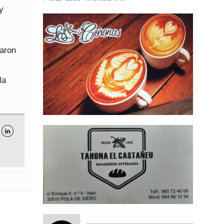
y
aron
la
