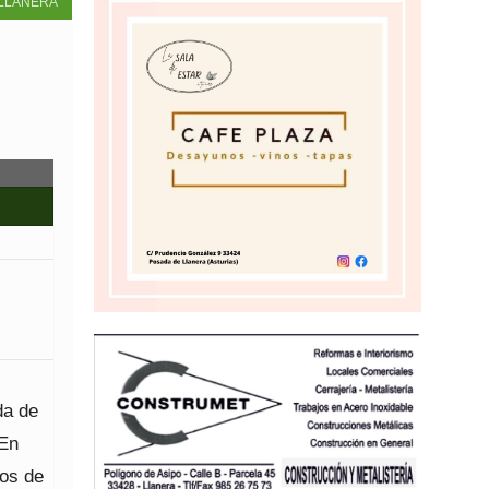
LLANERA
da de
 En
los de