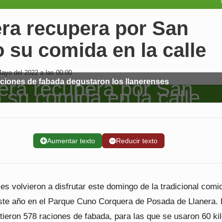
era recupera por San
o su comida en la calle
ayo del 2022 a las 00:00
aciones de fabada degustaron los llanerenses
➕
Aumentar texto
➖
Reducir texto
es volvieron a disfrutar este domingo de la tradicional comi
este año en el Parque Cuno Corquera de Posada de Llanera.
rtieron 578 raciones de fabada, para las que se usaron 60 ki