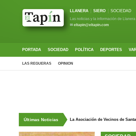
LLANERA
SIERO
SOCIEDAD
Las noticias y la información de Llanera
✉
eltapin@eltapin.com
PORTADA
SOCIEDAD
POLÍTICA
DEPORTES
VA
LAS REGUERAS
OPINION
Últimas Noticias
La Asociación de Vecinos de Sant