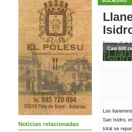
SOCIEDAD
Llan
Isidr
Domingo 15 de M
Casi 600 r
Los llanerens
San Isidro, 
Noticias relacionadas
total se repa