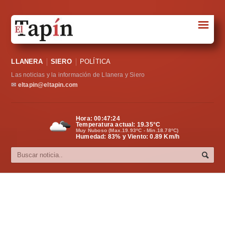
☰
Portada
LLANERA
SIERO
POLÍTICA
Sociedad
Las noticias y la información de Llanera y Siero
Política
✉
eltapin@eltapin.com
Deportes
Hora:
00:47:24
Temperatura actual:
19.35
°C
Varios
Muy Nuboso (Max.19.93ºC - Min.18.78ºC)
Humedad: 83% y Viento: 0.89 Km/h
Cultura
Asturias
Videos
Carta al director