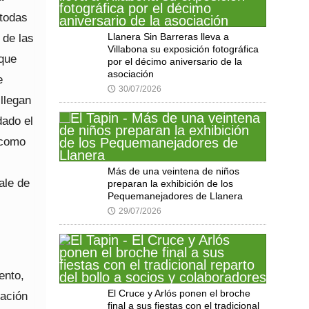
 todas
 de las
Llanera Sin Barreras lleva a
Villabona su exposición fotográfica
 que
por el décimo aniversario de la
asociación
e
30/07/2026
🕔
 llegan
dado el
 como
Más de una veintena de niños
ale de
preparan la exhibición de los
Pequemanejadores de Llanera
29/07/2026
🕔
ento,
El Cruce y Arlós ponen el broche
tación
final a sus fiestas con el tradicional