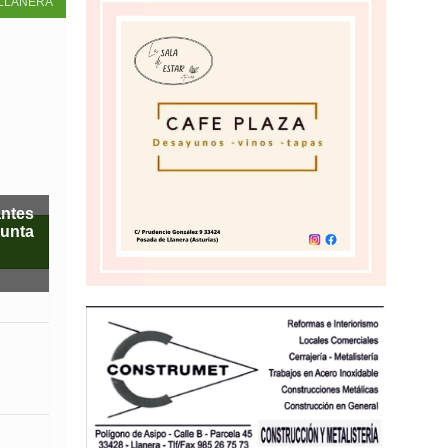
LLANERA
antes
Junta