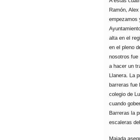
A estas cuat
Ramón, Alex 
empezamos y 
Ayuntamiento
alta en el re
en el pleno d
nosotros fue
a hacer un t
Llanera. La p
barreras fue 
colegio de Lu
cuando gober
Barreras la p
escaleras de
Majada asegu