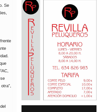
o. Se
les,
frente
ante
idad.
 que
IFAC,
 se
otra”,
 del