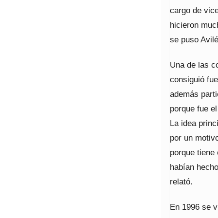
cargo de vic
hicieron much
se puso Avilé
Una de las c
consiguió fue
además parti
porque fue e
La idea prin
por un motivo
porque tiene 
habían hecho
relató.
En 1996 se vi