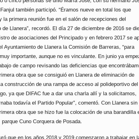
ro o cinco personas se unió María José, con su hermano Jo
Fanjul también participó. “Éramos nueve en total los que
la primera reunión fue en el salón de recepciones del
 de Llanera”, recordó. El día 27 de diciembre de 2016 se di
gistro de asociaciones del Principado y en febrero 2017 se a
el Ayuntamiento de Llanera la Comisión de Barreras, “para
 muy importante, aunque no es vinculante. En junio ya emp
rabajo de campo revisando las deficiencias que encontrába
rimera obra que se consiguió en Llanera de eliminación de
la construcción de una rampa de acceso al polideportivo del
go, ya que DIFAC fue a dar una charla allí y la solicitamos,
naba todavía el Partido Popular”, comentó. Con Llanera sin
rimera obra que se hizo fue la colocación de una barandilla 
l parque Cuno Corquera de Posada.
ró que en los años 2018 y 2019 comenzaron a trabajar en l