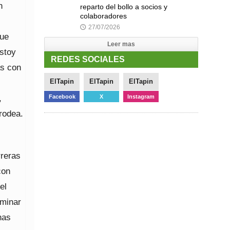
n
reparto del bollo a socios y
colaboradores
27/07/2026
🕔
que
Leer mas
estoy
REDES SOCIALES
as con
ElTapin
ElTapin
ElTapin
,
Facebook
X
Instagram
 rodea.
rreras
con
el
iminar
nas