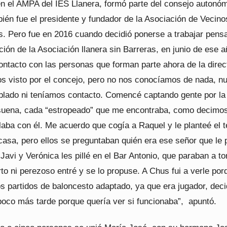
en el AMPA del IES Llanera, formó parte del consejo autonó
én fue el presidente y fundador de la Asociación de Vecin
s. Pero fue en 2016 cuando decidió ponerse a trabajar pens
ción de la Asociación llanera sin Barreras, en junio de ese 
ntacto con las personas que forman parte ahora de la direc
s visto por el concejo, pero no nos conocíamos de nada, n
lado ni teníamos contacto. Comencé captando gente por la 
 suena, cada “estropeado” que me encontraba, como decimo
laba con él. Me acuerdo que cogía a Raquel y le planteé el 
 casa, pero ellos se preguntaban quién era ese señor que le 
A Javi y Verónica les pillé en el Bar Antonio, que paraban a t
rto ni perezoso entré y se lo propuse. A Chus fui a verle por
s partidos de baloncesto adaptado, ya que era jugador, deci
oco más tarde porque quería ver si funcionaba”, apuntó.