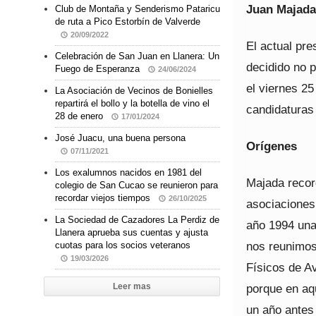
Juan Majada:
Club de Montaña y Senderismo Pataricu
de ruta a Pico Estorbín de Valverde
20/09/2022
El actual pre
Celebración de San Juan en Llanera: Un
decidido no p
Fuego de Esperanza
24/06/2024
el viernes 2
La Asociación de Vecinos de Bonielles
repartirá el bollo y la botella de vino el
candidaturas
28 de enero
17/01/2024
José Juacu, una buena persona
Orígenes
07/11/2021
Los exalumnos nacidos en 1981 del
Majada recor
colegio de San Cucao se reunieron para
recordar viejos tiempos
26/10/2025
asociaciones 
La Sociedad de Cazadores La Perdiz de
año 1994 una
Llanera aprueba sus cuentas y ajusta
nos reunimos
cuotas para los socios veteranos
19/03/2026
Físicos de A
porque en aqu
Leer mas
un año antes