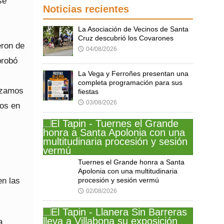
sé
Noticias recientes
La Asociación de Vecinos de Santa
Cruz descubrió los Covarones
eron de
04/08/2026
🕔
probó
La Vega y Ferroñes presentan una
completa programación para sus
ezamos
fiestas
03/08/2026
🕔
mos en
Tuernes el Grande honra a Santa
Apolonia con una multitudinaria
en las
procesión y sesión vermú
02/08/2026
🕔
a