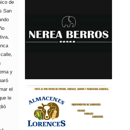
mico de
os San
ando
año
tiva,
unca
calle,
s
tema y
paró
omar el
que le
dió