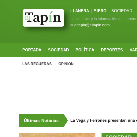
LLANERA
SIERO
SOCIEDAD
Las noticias y la información de Llanera
✉
eltapin@eltapin.com
PORTADA
SOCIEDAD
POLÍTICA
DEPORTES
VA
LAS REGUERAS
OPINION
Últimas Noticias
La Vega y Ferroñes presentan una 