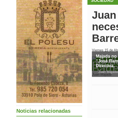
SOCIEDAD
Juan
neces
Barr
Viernes 15 de Abr
Majada no 
“José Ramó
Directiva.
Juan Majada
Juan Majada
Noticias relacionadas