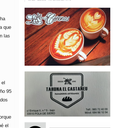
 ha
ya que
n las
 el
año 95
ados
porque
é el