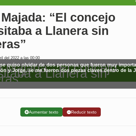
 Majada: “El concejo
itaba a Llanera sin
eras”
il del 2022 a las 00:00
se quiso olvidar de dos personas que fueron muy import
n y Jorge, se me fueron dos piezas claves dentro de la 
➕
Aumentar texto
➖
Reducir texto