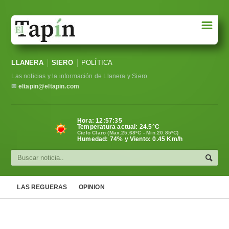
☰
Portada
LLANERA
SIERO
POLÍTICA
Sociedad
Las noticias y la información de Llanera y Siero
Política
✉
eltapin@eltapin.com
Deportes
Hora:
12:57:36
Temperatura actual:
24.5
°C
Varios
Cielo Claro (Max.25.68ºC - Min.20.85ºC)
Humedad: 74% y Viento: 0.45 Km/h
Cultura
Asturias
LAS REGUERAS
OPINION
Videos
Carta al director