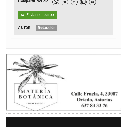
Compartir Noticia



Enviar por correo
✉
AUTOR:
Redacción