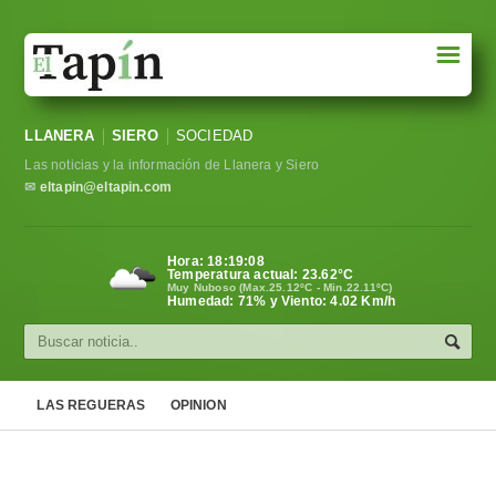
☰
Portada
LLANERA
SIERO
SOCIEDAD
Sociedad
Las noticias y la información de Llanera y Siero
Política
✉
eltapin@eltapin.com
Deportes
Hora:
18:19:09
Temperatura actual:
23.62
°C
Varios
Muy Nuboso (Max.25.12ºC - Min.22.11ºC)
Humedad: 71% y Viento: 4.02 Km/h
Cultura
Asturias
LAS REGUERAS
OPINION
Videos
Carta al director