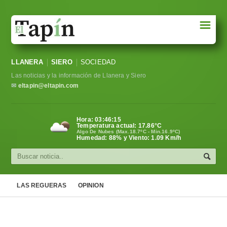
☰
Portada
LLANERA
SIERO
SOCIEDAD
Sociedad
Las noticias y la información de Llanera y Siero
Política
✉
eltapin@eltapin.com
Deportes
Hora:
03:46:16
Temperatura actual:
17.86
°C
Varios
Algo De Nubes (Max.18.7ºC - Min.16.9ºC)
Humedad: 88% y Viento: 1.09 Km/h
Cultura
Asturias
LAS REGUERAS
OPINION
Videos
Carta al director