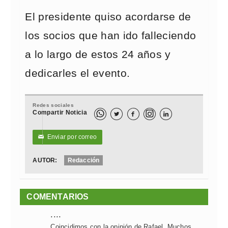
El presidente quiso acordarse de
los socios que han ido falleciendo
a lo largo de estos 24 años y
dedicarles el evento.
Redes sociales
Compartir Noticia



Enviar por correo
✉
AUTOR:
Redacción
COMENTARIOS
....
Coincidimos con la opinión de Rafael. Muchos