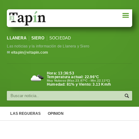
☰
Portada
LLANERA
SIERO
SOCIEDAD
Sociedad
Las noticias y la información de Llanera y Siero
Política
✉
eltapin@eltapin.com
Deportes
Hora:
13:36:54
Temperatura actual:
22.96
°C
Varios
Muy Nuboso (Max.23.87ºC - Min.22.11ºC)
Humedad: 81% y Viento: 3.13 Km/h
Cultura
Asturias
LAS REGUERAS
OPINION
Videos
Carta al director