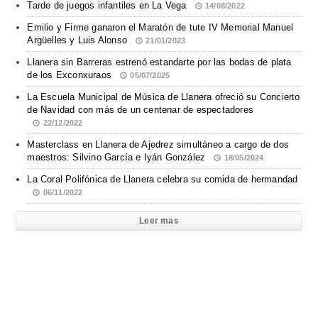
Tarde de juegos infantiles en La Vega
14/08/2022
Emilio y Firme ganaron el Maratón de tute IV Memorial Manuel
Argüelles y Luis Alonso
21/01/2023
Llanera sin Barreras estrenó estandarte por las bodas de plata
de los Exconxuraos
05/07/2025
La Escuela Municipal de Música de Llanera ofreció su Concierto
de Navidad con más de un centenar de espectadores
22/12/2022
Masterclass en Llanera de Ajedrez simultáneo a cargo de dos
maestros: Silvino García e Iyán González
18/05/2024
La Coral Polifónica de Llanera celebra su comida de hermandad
06/11/2022
Leer mas