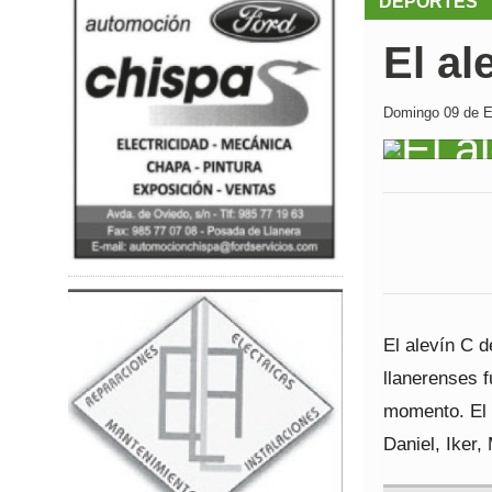
DEPORTES
El al
Domingo 09 de En
El alevín C 
llanerenses 
momento. El r
Daniel, Iker,