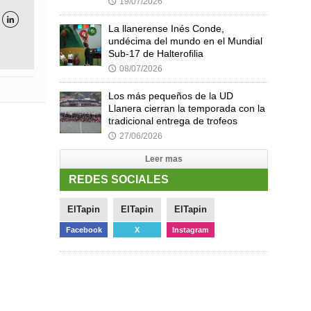
19/07/2026
🕔

La llanerense Inés Conde,
undécima del mundo en el Mundial
Sub-17 de Halterofilia
08/07/2026
🕔
Los más pequeños de la UD
Llanera cierran la temporada con la
tradicional entrega de trofeos
27/06/2026
🕔
Leer mas
REDES SOCIALES
ElTapin
ElTapin
ElTapin
Facebook
X
Instagram