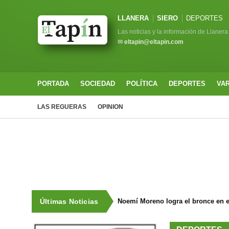
LLANERA
SIERO
DEPORTES
Las noticias y la información de Llanera
✉
eltapin@eltapin.com
PORTADA
SOCIEDAD
POLÍTICA
DEPORTES
VA
LAS REGUERAS
OPINION
Últimas Noticias
Noemí Moreno logra el bronce en e