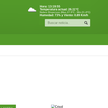
Hora:
13:19:55
Temperatura actual:
26.11
°C
Nubes Dispersas (Max.27.9ºC - Min.21.4ºC)
Humedad: 73% y Viento: 0.89 Km/h