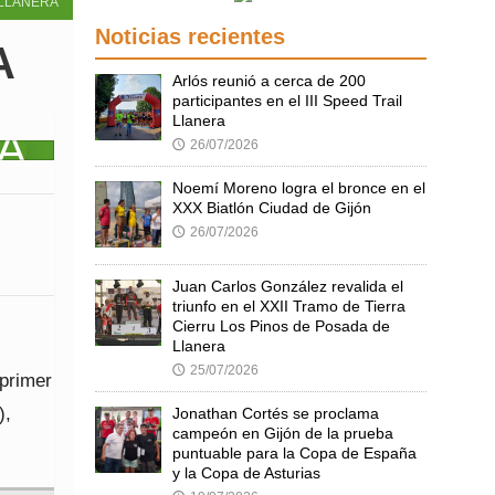
LLANERA
Noticias recientes
A
Arlós reunió a cerca de 200
participantes en el III Speed Trail
Llanera
26/07/2026
🕔
Noemí Moreno logra el bronce en el
XXX Biatlón Ciudad de Gijón
26/07/2026
🕔
Juan Carlos González revalida el
triunfo en el XXII Tramo de Tierra
Cierru Los Pinos de Posada de
Llanera
25/07/2026
🕔
 primer
),
Jonathan Cortés se proclama
campeón en Gijón de la prueba
puntuable para la Copa de España
y la Copa de Asturias