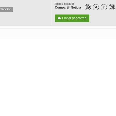
Redes sociales
Compartir Noticia


dacción
Enviar por correo
✉