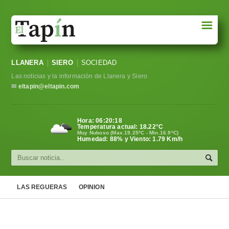
☰
Portada
LLANERA
SIERO
SOCIEDAD
Sociedad
Las noticias y la información de Llanera y Siero
Política
✉
eltapin@eltapin.com
Deportes
Hora:
06:20:18
Temperatura actual:
18.22
°C
Varios
Muy Nuboso (Max.19.25ºC - Min.16.9ºC)
Humedad: 88% y Viento: 1.79 Km/h
Cultura
Asturias
LAS REGUERAS
OPINION
Videos
Carta al director