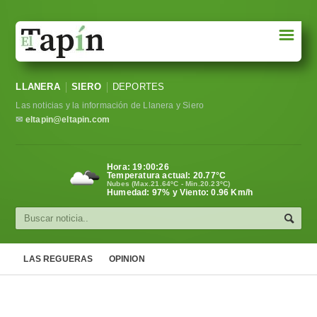
☰
Portada
LLANERA
SIERO
DEPORTES
Sociedad
Las noticias y la información de Llanera y Siero
Política
✉
eltapin@eltapin.com
Deportes
Hora:
19:00:27
Temperatura actual:
20.77
°C
Varios
Nubes (Max.21.64ºC - Min.20.23ºC)
Humedad: 97% y Viento: 0.96 Km/h
Cultura
Asturias
LAS REGUERAS
OPINION
Videos
Carta al director