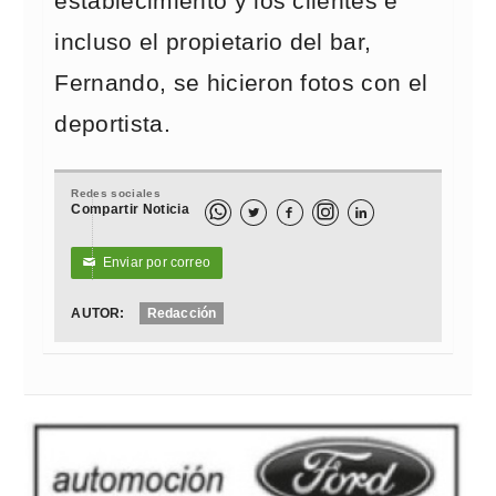
establecimiento y los clientes e
incluso el propietario del bar,
Fernando, se hicieron fotos con el
deportista.
Redes sociales
Compartir Noticia



Enviar por correo
✉
AUTOR:
Redacción