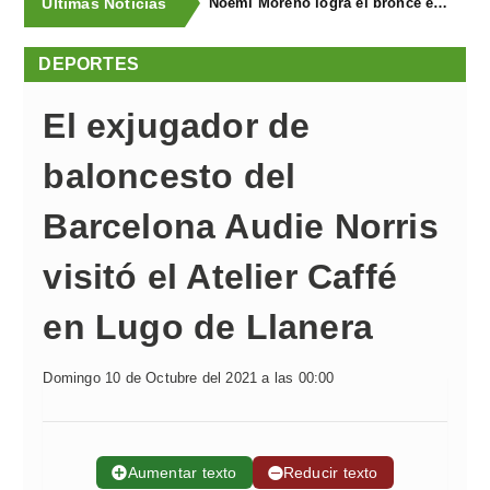
Últimas Noticias
Noemí Moreno logra el bronce en el XXX Biatlón Ciudad de Gijón
DEPORTES
El exjugador de
baloncesto del
Barcelona Audie Norris
visitó el Atelier Caffé
en Lugo de Llanera
Domingo 10 de Octubre del 2021 a las 00:00
➕
Aumentar texto
➖
Reducir texto